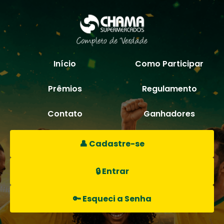
Início
Como Participar
Prêmios
Regulamento
Contato
Ganhadores
👤 Cadastre-se
🔒 Entrar
🔑 Esqueci a Senha