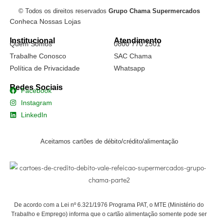
© Todos os direitos reservados
Grupo Chama Supermercados
Conheca Nossas Lojas
Institucional
Atendimento
Quem Somos
0800 770 2501
Trabalhe Conosco
SAC Chama
Política de Privacidade
Whatsapp
Redes Sociais
Facebook
Instagram
LinkedIn
Aceitamos cartões de débito/crédito/alimentação
De acordo com a Lei nº 6.321/1976 Programa PAT, o MTE (Ministério do
Trabalho e Emprego) informa que o cartão alimentação somente pode ser