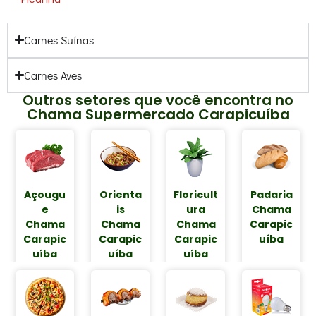
Carnes Suínas
Carnes Aves
Outros setores que você encontra no
Chama Supermercado Carapicuíba
Açougu
Orienta
Floricult
Padaria
e
is
ura
Chama
Chama
Chama
Chama
Carapic
Carapic
Carapic
Carapic
uíba
uíba
uíba
uíba