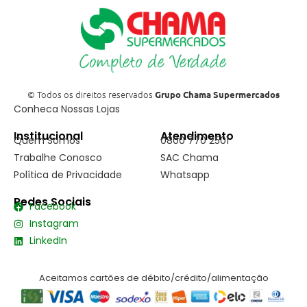
© Todos os direitos reservados
Grupo Chama Supermercados
Conheca Nossas Lojas
Institucional
Atendimento
Quem Somos
0800 770 2501
Trabalhe Conosco
SAC Chama
Política de Privacidade
Whatsapp
Redes Sociais
Facebook
Instagram
LinkedIn
Aceitamos cartões de débito/crédito/alimentação