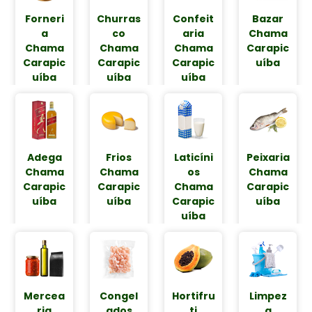
Forneri
Churras
Confeit
Bazar
a
co
aria
Chama
Chama
Chama​
Chama
Carapic
Carapic
Carapic
Carapic
uíba
uíba
uíba
uíba
Adega
Frios
Laticíni
Peixaria
Chama
Chama
os
Chama
Carapic
Carapic
Chama
Carapic
uíba
uíba
Carapic
uíba
uíba
Mercea
Congel
Hortifru
Limpez
ria
ados
ti
a