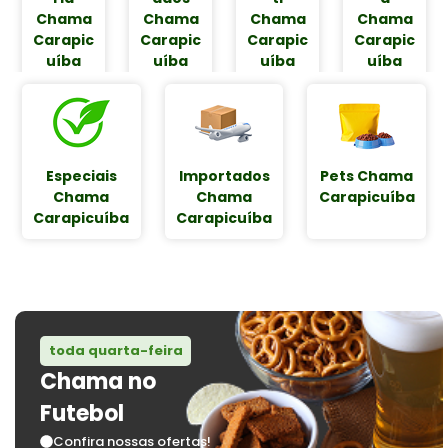
Chama
Chama​
Chama
Chama
Carapic
Carapic
Carapic
Carapic
uíba
uíba
uíba
uíba
Especiais
Importados
Pets Chama
Chama
Chama
Carapicuíba
Carapicuíba
Carapicuíba
toda quarta-feira
Chama no
Futebol
Confira nossas ofertas!