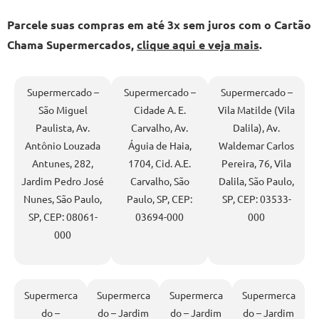
Parcele suas compras em até 3x sem juros com o Cartão
Chama Supermercados,
clique aqui e veja mais
.
Supermercado –
Supermercado –
Supermercado –
São Miguel
Cidade A. E.
Vila Matilde (Vila
Paulista, Av.
Carvalho, Av.
Dalila), Av.
Antônio Louzada
Águia de Haia,
Waldemar Carlos
Antunes, 282,
1704, Cid. A.E.
Pereira, 76, Vila
Jardim Pedro José
Carvalho, São
Dalila, São Paulo,
Nunes, São Paulo,
Paulo, SP, CEP:
SP, CEP: 03533-
SP, CEP: 08061-
03694-000
000
000
Supermerca
Supermerca
Supermerca
Supermerca
do –
do – Jardim
do – Jardim
do – Jardim