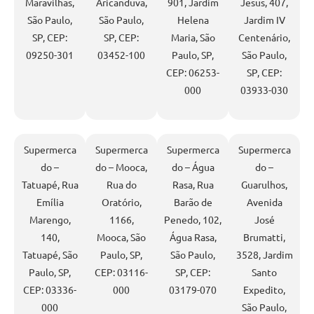
Maravilhas,
Aricanduva,
901, Jardim
Jesus, 407,
São Paulo,
São Paulo,
Helena
Jardim IV
SP, CEP:
SP, CEP:
Maria, São
Centenário,
09250-301
03452-100
Paulo, SP,
São Paulo,
CEP: 06253-
SP, CEP:
000
03933-030
Supermerca
Supermerca
Supermerca
Supermerca
do –
do – Mooca,
do – Água
do –
Tatuapé, Rua
Rua do
Rasa, Rua
Guarulhos,
Emília
Oratório,
Barão de
Avenida
Marengo,
1166,
Penedo, 102,
José
140,
Mooca, São
Água Rasa,
Brumatti,
Tatuapé, São
Paulo, SP,
São Paulo,
3528, Jardim
Paulo, SP,
CEP: 03116-
SP, CEP:
Santo
CEP: 03336-
000
03179-070
Expedito,
000
São Paulo,