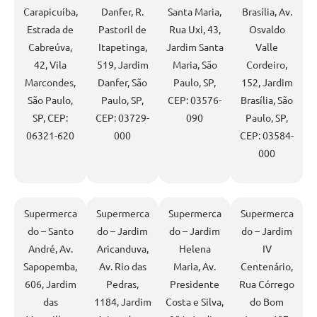
Carapicuíba,
Danfer, R.
Santa Maria,
Brasília, Av.
Estrada de
Pastoril de
Rua Uxi, 43,
Osvaldo
Cabreúva,
Itapetinga,
Jardim Santa
Valle
42, Vila
519, Jardim
Maria, São
Cordeiro,
Marcondes,
Danfer, São
Paulo, SP,
152, Jardim
São Paulo,
Paulo, SP,
CEP: 03576-
Brasília, São
SP, CEP:
CEP: 03729-
090
Paulo, SP,
06321-620
000
CEP: 03584-
000
Supermerca
Supermerca
Supermerca
Supermerca
do – Santo
do – Jardim
do – Jardim
do – Jardim
André, Av.
Aricanduva,
Helena
IV
Sapopemba,
Av. Rio das
Maria, Av.
Centenário,
606, Jardim
Pedras,
Presidente
Rua Córrego
das
1184, Jardim
Costa e Silva,
do Bom