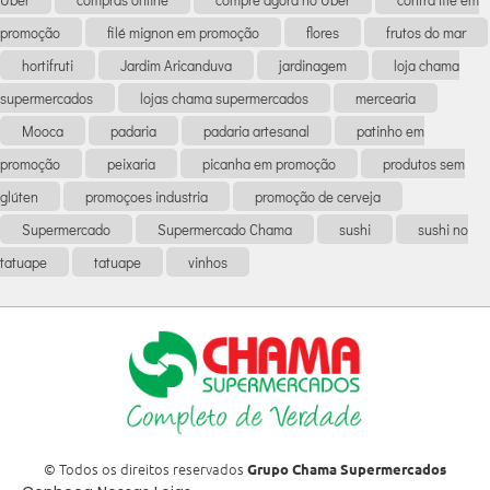
promoção
filé mignon em promoção
flores
frutos do mar
hortifruti
Jardim Aricanduva
jardinagem
loja chama
supermercados
lojas chama supermercados
mercearia
Mooca
padaria
padaria artesanal
patinho em
promoção
peixaria
picanha em promoção
produtos sem
glúten
promoçoes industria
promoção de cerveja
Supermercado
Supermercado Chama
sushi
sushi no
tatuape
tatuape
vinhos
© Todos os direitos reservados
Grupo Chama Supermercados