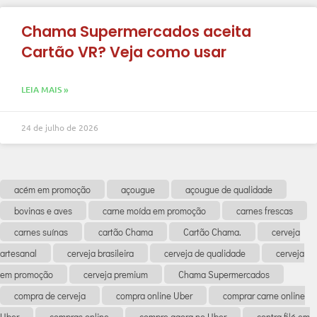
Chama Supermercados aceita
Cartão VR? Veja como usar
LEIA MAIS »
24 de julho de 2026
acém em promoção
açougue
açougue de qualidade
bovinas e aves
carne moída em promoção
carnes frescas
carnes suínas
cartão Chama
Cartão Chama.
cerveja
artesanal
cerveja brasileira
cerveja de qualidade
cerveja
em promoção
cerveja premium
Chama Supermercados
compra de cerveja
compra online Uber
comprar carne online
Uber
compras online
compre agora no Uber
contra filé em