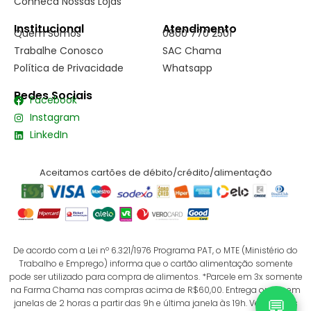
Conheca Nossas Lojas
Institucional
Atendimento
Quem Somos
0800 770 2501
Trabalhe Conosco
SAC Chama
Política de Privacidade
Whatsapp
Redes Sociais
Facebook
Instagram
LinkedIn
Aceitamos cartões de débito/crédito/alimentação
De acordo com a Lei nº 6.321/1976 Programa PAT, o MTE (Ministério do
Trabalho e Emprego) informa que o cartão alimentação somente
pode ser utilizado para compra de alimentos. *Parcele em 3x somente
na Farma Chama nas compras acima de R$60,00. Entrega online em
💬
janelas de 2 horas a partir das 9h e última janela às 19h. Verifique as