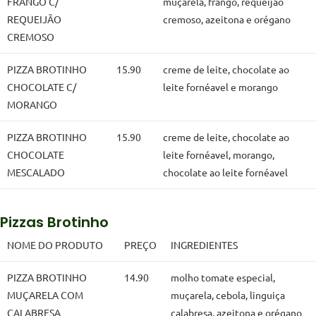
FRANGO C/
muçarela, frango, requeijão
REQUEIJÃO
cremoso, azeitona e orégano
CREMOSO
PIZZA BROTINHO
15.90
creme de leite, chocolate ao
CHOCOLATE C/
leite fornéavel e morango
MORANGO
PIZZA BROTINHO
15.90
creme de leite, chocolate ao
CHOCOLATE
leite fornéavel, morango,
MESCALADO
chocolate ao leite fornéavel
Pizzas Brotinho
NOME DO PRODUTO
PREÇO
INGREDIENTES
PIZZA BROTINHO
14.90
molho tomate especial,
MUÇARELA COM
muçarela, cebola, linguiça
CALABRESA
calabresa, azeitona e orégano