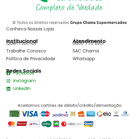
© Todos os direitos reservados
Grupo Chama Supermercados
Conheca Nossas Lojas
Institucional
Atendimento
Quem Somos
0800 770 2501
Trabalhe Conosco
SAC Chama
Política de Privacidade
Whatsapp
Redes Sociais
Facebook
Instagram
LinkedIn
Aceitamos cartões de débito/crédito/alimentação