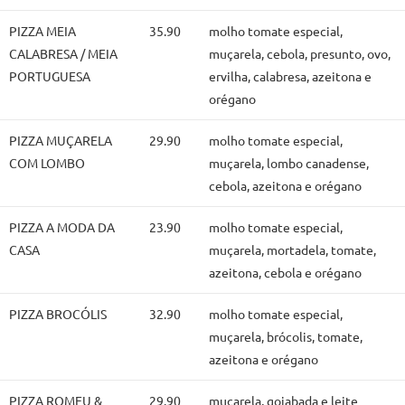
PIZZA MEIA
35.90
molho tomate especial,
CALABRESA / MEIA
muçarela, cebola, presunto, ovo,
PORTUGUESA
ervilha, calabresa, azeitona e
orégano
PIZZA MUÇARELA
29.90
molho tomate especial,
COM LOMBO
muçarela, lombo canadense,
cebola, azeitona e orégano
PIZZA A MODA DA
23.90
molho tomate especial,
CASA
muçarela, mortadela, tomate,
azeitona, cebola e orégano
PIZZA BROCÓLIS
32.90
molho tomate especial,
muçarela, brócolis, tomate,
azeitona e orégano
PIZZA ROMEU &
29.90
muçarela, goiabada e leite