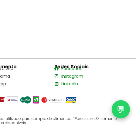
imento
Redes Sociais
70 2501
Facebook
hama
Instagram
app
LinkedIn
💬
ser utilizado para compra de alimentos. *Parcele em 3x somente
as disponíveis.