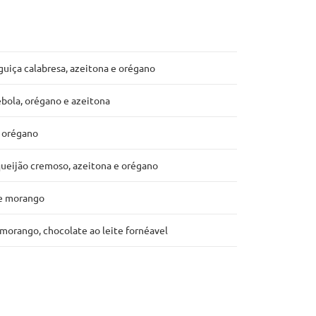
guiça calabresa, azeitona e orégano
ebola, orégano e azeitona
e orégano
queijão cremoso, azeitona e orégano
 e morango
 morango, chocolate ao leite fornéavel