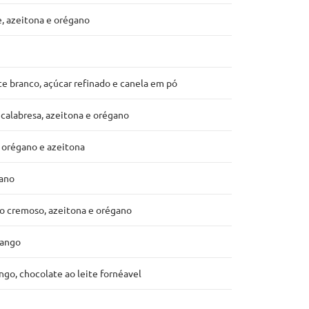
e, azeitona e orégano
te branco, açúcar refinado e canela em pó
 calabresa, azeitona e orégano
, orégano e azeitona
gano
ão cremoso, azeitona e orégano
rango
ngo, chocolate ao leite fornéavel