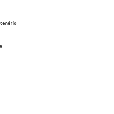
tenário
a