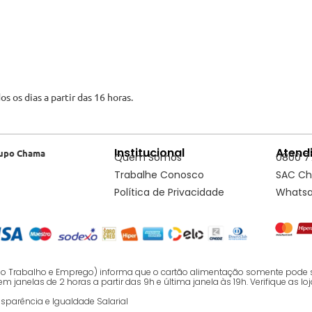
s os dias a partir das 16 horas.
Institucional
Atend
upo Chama
Quem Somos
0800 7
Trabalhe Conosco
SAC C
Política de Privacidade
Whats
o do Trabalho e Emprego) informa que o cartão alimentação somente pode 
nelas de 2 horas a partir das 9h e última janela às 19h. Verifique as loj
nsparência e Igualdade Salarial