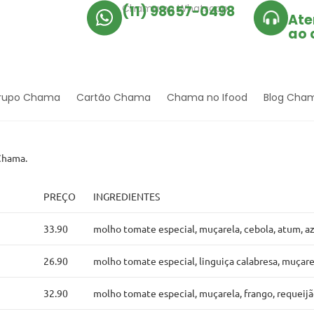
Chama no Whatsapp
(11) 98657-0498
Ate
ao 
rupo Chama
Cartão Chama
Chama no Ifood
Blog Cha
 Chama.
PREÇO
INGREDIENTES
33.90
molho tomate especial, muçarela, cebola, atum, a
26.90
molho tomate especial, linguiça calabresa, muçare
32.90
molho tomate especial, muçarela, frango, requeij