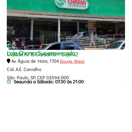
Loja Chama Supermercado
Cidade A. E. Carvalho - Loja 02
Av. Águia de Haia, 1704
[Google Maps]
Cid. A.E. Carvalho
São Paulo, SP, CEP 03694-000
Segunda a Sábado: 07:30 às 21:00
Domingos: 07:30 às 14:00
Fone: (11) 2280-2004
Saiba mais
Como Chegar