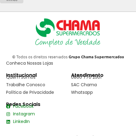
© Todos os direitos reservados
Grupo Chama Supermercados
Conheca Nossas Lojas
Institucional
Atendimento
Quem Somos
0800 770 2501
Trabalhe Conosco
SAC Chama
Política de Privacidade
Whatsapp
Redes Sociais
Facebook
Instagram
LinkedIn