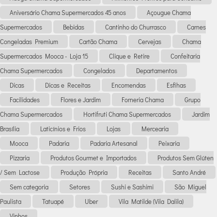
Aniversário Chama Supermercados 45 anos
Açougue Chama
Supermercados
Bebidas
Cantinho do Churrasco
Carnes
Congeladas Premium
Cartão Chama
Cervejas
Chama
Supermercados Mooca - Loja 15
Clique e Retire
Confeitaria
Chama Supermercados
Congelados
Departamentos
Dicas
Dicas e Receitas
Encomendas
Esfihas
Facilidades
Flores e Jardim
Forneria Chama
Grupo
Chama Supermercados
Hortifruti Chama Supermercados
Jardim
Brasília
Laticínios e Frios
Lojas
Mercearia
Mooca
Padaria
Padaria Artesanal
Peixaria
Pizzaria
Produtos Gourmet e Importados
Produtos Sem Glúten
/ Sem Lactose
Produção Própria
Receitas
Santo André
Sem categoria
Setores
Sushi e Sashimi
São Miguel
Paulista
Tatuapé
Uber
Vila Matilde (Vila Dalila)
Vinhos