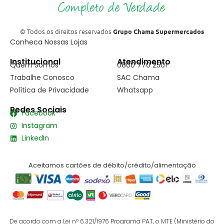
© Todos os direitos reservados
Grupo Chama Supermercados
Conheca Nossas Lojas
Institucional
Atendimento
Quem Somos
0800 770 2501
Trabalhe Conosco
SAC Chama
Política de Privacidade
Whatsapp
Redes Sociais
Facebook
Instagram
LinkedIn
Aceitamos cartões de débito/crédito/alimentação
De acordo com a Lei nº 6.321/1976 Programa PAT, o MTE (Ministério do