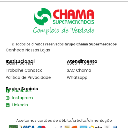
© Todos os direitos reservados
Grupo Chama Supermercados
Conheca Nossas Lojas
Institucional
Atendimento
Quem Somos
0800 770 2501
Trabalhe Conosco
SAC Chama
Política de Privacidade
Whatsapp
Redes Sociais
Facebook
Instagram
LinkedIn
Aceitamos cartões de débito/crédito/alimentação