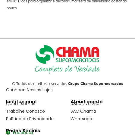
em
18 Dicas para organizar e decorar uma festa de aniversário gastando
pouco
© Todos os direitos reservados
Grupo Chama Supermercados
Conheca Nossas Lojas
Institucional
Atendimento
Quem Somos
0800 770 2501
Trabalhe Conosco
SAC Chama
Política de Privacidade
Whatsapp
Redes Sociais
Facebook