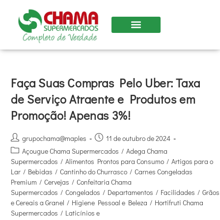
Faça Suas Compras Pelo Uber: Taxa
de Serviço Atraente e Produtos em
Promoção! Apenas 3%!
grupochama@maples
11 de outubro de 2024
Açougue Chama Supermercados
/
Adega Chama
Supermercados
/
Alimentos Prontos para Consumo
/
Artigos para o
Lar
/
Bebidas
/
Cantinho do Churrasco
/
Carnes Congeladas
Premium
/
Cervejas
/
Confeitaria Chama
Supermercados
/
Congelados
/
Departamentos
/
Facilidades
/
Grãos
e Cereais a Granel
/
Higiene Pessoal e Beleza
/
Hortifruti Chama
Supermercados
/
Laticínios e