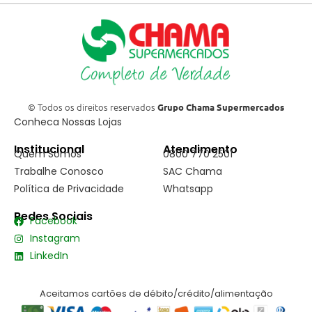
© Todos os direitos reservados
Grupo Chama Supermercados
Conheca Nossas Lojas
Institucional
Atendimento
Quem Somos
0800 770 2501
Trabalhe Conosco
SAC Chama
Política de Privacidade
Whatsapp
Redes Sociais
Facebook
Instagram
LinkedIn
Aceitamos cartões de débito/crédito/alimentação