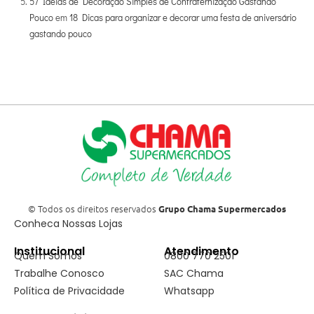
57 Ideias de Decoração Simples de Confraternização Gastando
Pouco
em
18 Dicas para organizar e decorar uma festa de aniversário
gastando pouco
© Todos os direitos reservados
Grupo Chama Supermercados
Conheca Nossas Lojas
Institucional
Atendimento
Quem Somos
0800 770 2501
Trabalhe Conosco
SAC Chama
Política de Privacidade
Whatsapp