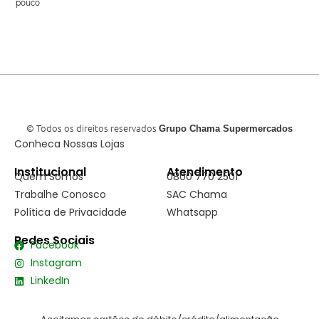
pouco
© Todos os direitos reservados
Grupo Chama Supermercados
Conheca Nossas Lojas
Institucional
Atendimento
Quem Somos
0800 770 2501
Trabalhe Conosco
SAC Chama
Política de Privacidade
Whatsapp
Redes Sociais
Facebook
Instagram
LinkedIn