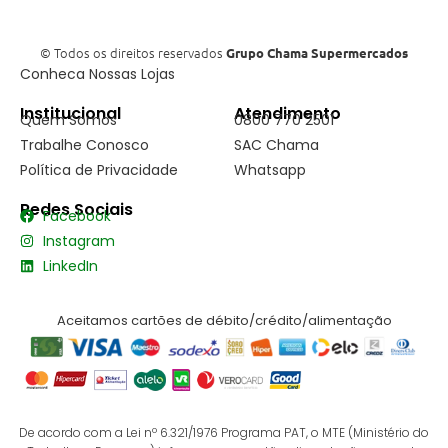
© Todos os direitos reservados
Grupo Chama Supermercados
Conheca Nossas Lojas
Institucional
Atendimento
Quem Somos
0800 770 2501
Trabalhe Conosco
SAC Chama
Política de Privacidade
Whatsapp
Redes Sociais
Facebook
Instagram
LinkedIn
Aceitamos cartões de débito/crédito/alimentação
De acordo com a Lei nº 6.321/1976 Programa PAT, o MTE (Ministério do