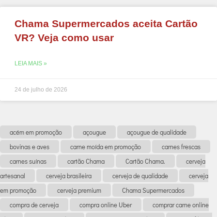
Chama Supermercados aceita Cartão
VR? Veja como usar
LEIA MAIS »
24 de julho de 2026
acém em promoção
açougue
açougue de qualidade
bovinas e aves
carne moída em promoção
carnes frescas
carnes suínas
cartão Chama
Cartão Chama.
cerveja
artesanal
cerveja brasileira
cerveja de qualidade
cerveja
em promoção
cerveja premium
Chama Supermercados
compra de cerveja
compra online Uber
comprar carne online