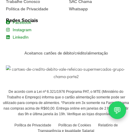
Trabalhe Conosco
SAC Chama
Política de Privacidade
Whatsapp
Redes Sociais
Facebook
Instagram
LinkedIn
Aceitamos cartões de débito/crédito/alimentação
De acordo com a Lei nº 6.321/1976 Programa PAT, o MTE (Ministério do
Trabalho e Emprego) informa que o cartão alimentação somente pode ser
utilizado para compra de alimentos. *Parcele em 3x somente na Farma Chama
💬
nas compras acima de R$60,00. Entrega online em janelas de 2 horas a partir
das 9h e última janela às 19h. Verifique as lojas disponíveis.
Política de Privacidade
Políticas de Cookies
Relatório de
Transparência e Igualdade Salarial