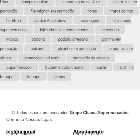
Uber
compras online
compre agora no Uber
contra filé em
promoção
filé mignon em promoção
flores
frutos do mar
hortifruti
Jardim Aricanduva
jardinagem
loja chama
supermercados
lojas chama supermercados
mercearia
Mooca
padaria
padaria artesanal
patinho em
promoção
peixaria
picanha em promoção
produtos sem
glúten
promoçoes industria
promoção de cerveja
Supermercado
Supermercado Chama
sushi
sushi no
tatuape
tatuape
vinhos
© Todos os direitos reservados
Grupo Chama Supermercados
Conheca Nossas Lojas
Institucional
Atendimento
Quem Somos
0800 770 2501