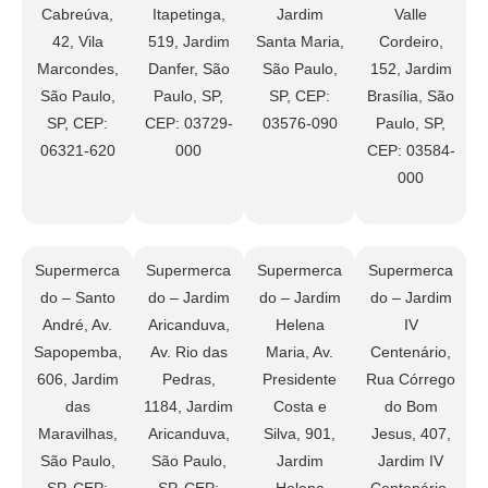
Cabreúva,
Itapetinga,
Jardim
Valle
42, Vila
519, Jardim
Santa Maria,
Cordeiro,
Marcondes,
Danfer, São
São Paulo,
152, Jardim
São Paulo,
Paulo, SP,
SP, CEP:
Brasília, São
SP, CEP:
CEP: 03729-
03576-090
Paulo, SP,
06321-620
000
CEP: 03584-
000
Supermerca
Supermerca
Supermerca
Supermerca
do – Santo
do – Jardim
do – Jardim
do – Jardim
André, Av.
Aricanduva,
Helena
IV
Sapopemba,
Av. Rio das
Maria, Av.
Centenário,
606, Jardim
Pedras,
Presidente
Rua Córrego
das
1184, Jardim
Costa e
do Bom
Maravilhas,
Aricanduva,
Silva, 901,
Jesus, 407,
São Paulo,
São Paulo,
Jardim
Jardim IV
SP, CEP:
SP, CEP:
Helena
Centenário,