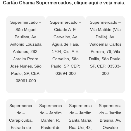
Cartão Chama Supermercados,
clique aqui e veja mais
.
Supermercado –
Supermercado –
Supermercado –
São Miguel
Cidade A. E.
Vila Matilde (Vila
Paulista, Av.
Carvalho, Av.
Dalila), Av.
Antônio Louzada
Águia de Haia,
Waldemar Carlos
Antunes, 282,
1704, Cid. A.E.
Pereira, 76, Vila
Jardim Pedro
Carvalho, São
Dalila, São Paulo,
José Nunes, São
Paulo, SP, CEP:
SP, CEP: 03533-
Paulo, SP, CEP:
03694-000
000
08061-000
Supermerca
Supermerca
Supermerca
Supermerca
do –
do – Jardim
do – Jardim
do – Jardim
Carapicuíba,
Danfer, R.
Santa Maria,
Brasília, Av.
Estrada de
Pastoril de
Rua Uxi, 43,
Osvaldo