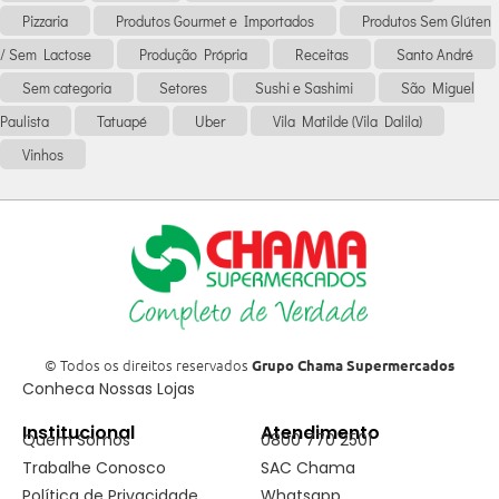
Pizzaria
Produtos Gourmet e Importados
Produtos Sem Glúten
/ Sem Lactose
Produção Própria
Receitas
Santo André
Sem categoria
Setores
Sushi e Sashimi
São Miguel
Paulista
Tatuapé
Uber
Vila Matilde (Vila Dalila)
Vinhos
© Todos os direitos reservados
Grupo Chama Supermercados
Conheca Nossas Lojas
Institucional
Atendimento
Quem Somos
0800 770 2501
Trabalhe Conosco
SAC Chama
Política de Privacidade
Whatsapp