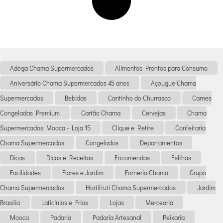
Adega Chama Supermercados
Alimentos Prontos para Consumo
Aniversário Chama Supermercados 45 anos
Açougue Chama
Supermercados
Bebidas
Cantinho do Churrasco
Carnes
Congeladas Premium
Cartão Chama
Cervejas
Chama
Supermercados Mooca - Loja 15
Clique e Retire
Confeitaria
Chama Supermercados
Congelados
Departamentos
Dicas
Dicas e Receitas
Encomendas
Esfihas
Facilidades
Flores e Jardim
Forneria Chama
Grupo
Chama Supermercados
Hortifruti Chama Supermercados
Jardim
Brasília
Laticínios e Frios
Lojas
Mercearia
Mooca
Padaria
Padaria Artesanal
Peixaria