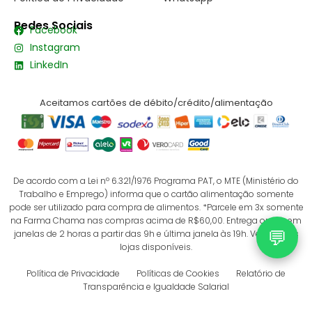
Redes Sociais
Facebook
Instagram
LinkedIn
Aceitamos cartões de débito/crédito/alimentação
De acordo com a Lei nº 6.321/1976 Programa PAT, o MTE (Ministério do
Trabalho e Emprego) informa que o cartão alimentação somente
pode ser utilizado para compra de alimentos. *Parcele em 3x somente
na Farma Chama nas compras acima de R$60,00. Entrega online em
💬
janelas de 2 horas a partir das 9h e última janela às 19h. Verifique as
lojas disponíveis.
Política de Privacidade
Políticas de Cookies
Relatório de
Transparência e Igualdade Salarial