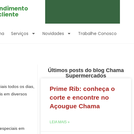
ndimento
cliente
ma
Serviços
Novidades
Trabalhe Conosco
Últimos posts do blog Chama
Supermercados
ais todos os dias,
Prime Rib: conheça o
is em diversos
corte e encontre no
Açougue Chama
LEIA MAIS »
 especiais em