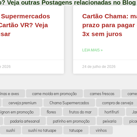
o? Veja outras Postagens relacionadas no Bl
 Supermercados
Cartão Chama: m
Cartão VR? Veja
prazo para pagar 
sar
3x sem juros
LEIA MAIS »
de 2026
24 de julho de 2026
inas e aves
carne moída em promoção
carnes frescas
carne
cerveja premium
Chama Supermercados
compra de cerveja
 mignon em promoção
flores
frutos do mar
hortifruti
Ja
padaria artesanal
patinho em promoção
peixaria
pic
sushi
sushi no tatuape
tatuape
vinhos