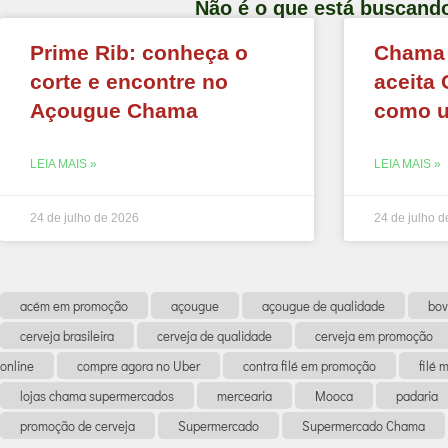
Não é o que está buscand
Prime Rib: conheça o
Chama
corte e encontre no
aceita 
Açougue Chama
como u
LEIA MAIS »
LEIA MAIS »
24 de julho de 2026
24 de julho 
acém em promoção
açougue
açougue de qualidade
bov
cerveja brasileira
cerveja de qualidade
cerveja em promoção
online
compre agora no Uber
contra filé em promoção
filé
lojas chama supermercados
mercearia
Mooca
padaria
promoção de cerveja
Supermercado
Supermercado Chama