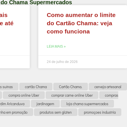
og do Chama Supermercados
ais
Como aumentar o limite
e até
do Cartão Chama: veja
como funciona
LEIA MAIS »
24 de julho de 2026
s suínas
cartão Chama
Cartão Chama.
cerveja artesanal
compra online Uber
comprar carne online Uber
compras
rdim Aricanduva
jardinagem
loja chama supermercados
anha em promoção
produtos sem glúten
promoçoes industria