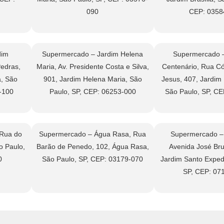
090
CEP: 0358
dim
Supermercado – Jardim Helena
Supermercado –
Pedras,
Maria, Av. Presidente Costa e Silva,
Centenário, Rua C
a, São
901, Jardim Helena Maria, São
Jesus, 407, Jardim 
-100
Paulo, SP, CEP: 06253-000
São Paulo, SP, C
Rua do
Supermercado – Água Rasa, Rua
Supermercado –
o Paulo,
Barão de Penedo, 102, Água Rasa,
Avenida José Bru
0
São Paulo, SP, CEP: 03179-070
Jardim Santo Expedi
SP, CEP: 07