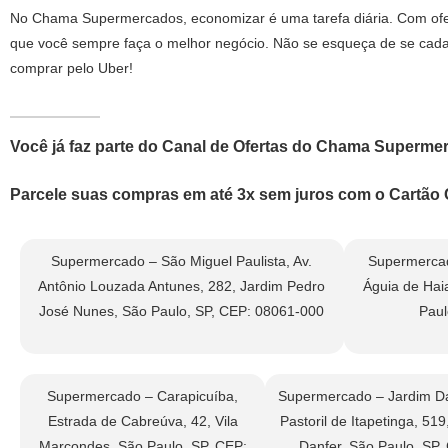
No Chama Supermercados, economizar é uma tarefa diária. Com ofer
que você sempre faça o melhor negócio. Não se esqueça de se cadas
comprar pelo Uber!
Você já faz parte do Canal de Ofertas do Chama Super
Parcele suas compras em até 3x sem juros com o Cartã
Supermercado – São Miguel Paulista, Av.
Supermercad
Antônio Louzada Antunes, 282, Jardim Pedro
Águia de Haia
José Nunes, São Paulo, SP, CEP: 08061-000
Paul
Supermercado – Carapicuíba,
Supermercado – Jardim Da
Estrada de Cabreúva, 42, Vila
Pastoril de Itapetinga, 519
Marcondes, São Paulo, SP, CEP:
Danfer, São Paulo, SP,