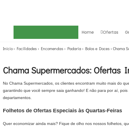
Home
Ofertas
G
Início
›
Facilidades
›
Encomendas
›
Padaria
›
Bolos e Doces
›
Chama Su
Chama Supermercados: Ofertas I
No Chama Supermercados, os clientes encontram muito mais do que u
garantindo que você sempre saia ganhando! E não para por aí, pois
departamentos.
Folhetos de Ofertas Especiais às Quartas-Feiras
Quer economizar ainda mais? Fique de olho nos nossos folhetos, que