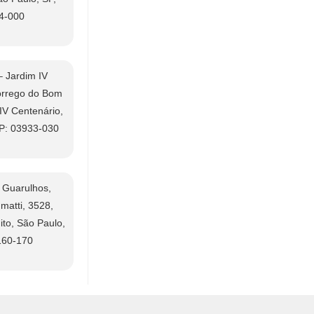
4-000
 Jardim IV
órrego do Bom
IV Centenário,
EP: 03933-030
 Guarulhos,
matti, 3528,
to, São Paulo,
160-170