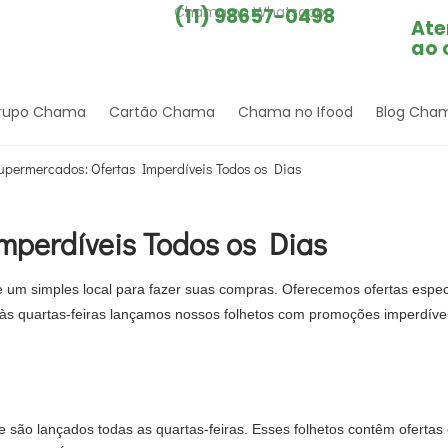
Chama no Whatsapp
(11) 98657-0498
Ate
ao 
rupo Chama
Cartão Chama
Chama no Ifood
Blog Cha
permercados: Ofertas Imperdíveis Todos os Dias
mperdíveis Todos os Dias
m simples local para fazer suas compras. Oferecemos ofertas especi
 às quartas-feiras lançamos nossos folhetos com promoções imperdíve
 são lançados todas as quartas-feiras. Esses folhetos contêm ofertas