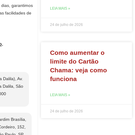
 dias, garantimos
LEIA MAIS »
s facilidades de
24 de julho de 2026
o
.
Como aumentar o
limite do Cartão
Chama: veja como
funciona
 Dalila), Av.
a Dalila, São
000
LEIA MAIS »
24 de julho de 2026
dim Brasília,
Cordeiro, 152,
ão Paulo, SP,