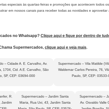
tas especiais às quartas-feiras e promoções que acontecem todos os
trar em nossos canais para receber todas as novidades e aproveitar a
mercados no Whatsapp?
Clique aqui e fique por dentro de tud
o Chama Supermercados,
clique aqui e veja mais
.
o – Cidade A. E. Carvalho, Av.
Supermercado – Vila Matilde (Vila
, 1704, Cid. A.E. Carvalho, São
Waldemar Carlos Pereira, 76, Vil
o, SP, CEP: 03694-000
Paulo, SP, CEP: 03533-
nfer, R.
Supermercado – Jardim Santa
Supermercado – Jar
, Jardim
Maria, Rua Uxi, 43, Jardim Santa
Av. Osvaldo Valle 
 CEP:
Maria, São Paulo, SP, CEP: 03576-
Jardim Brasília, S