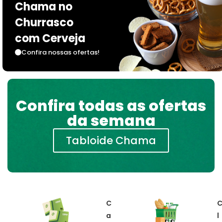
Chama no
Churrasco
com Cerveja
Confira nossas ofertas!
Confira todas as ofertas
da semana
Tabloide Chama
C
a
l