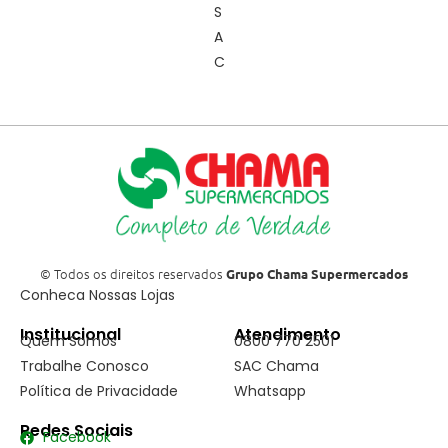
S
A
C
© Todos os direitos reservados
Grupo Chama Supermercados
Conheca Nossas Lojas
Institucional
Atendimento
Quem Somos
0800 770 2501
Trabalhe Conosco
SAC Chama
Política de Privacidade
Whatsapp
Redes Sociais
Facebook