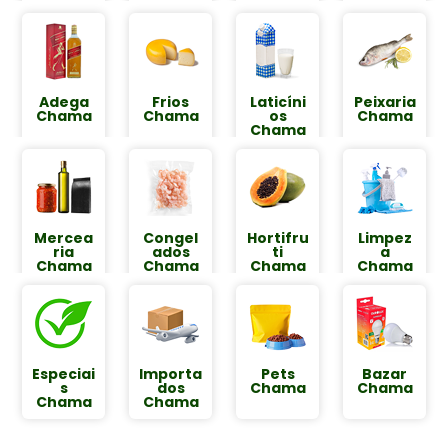
Adega
Frios
Laticíni
Peixaria
Chama
Chama
os
Chama
Chama
Mercea
Congel
Hortifru
Limpez
ria
ados
ti
a
Chama
Chama​
Chama
Chama
Especiai
Importa
Pets
Bazar
s
dos
Chama
Chama
Chama
Chama