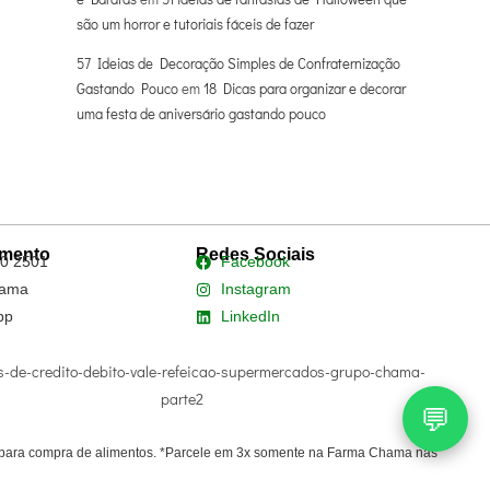
são um horror e tutoriais fáceis de fazer
57 Ideias de Decoração Simples de Confraternização
Gastando Pouco
em
18 Dicas para organizar e decorar
uma festa de aniversário gastando pouco
imento
Redes Sociais
0 2501
Facebook
ama
Instagram
pp
LinkedIn
💬
do para compra de alimentos. *Parcele em 3x somente na Farma Chama nas