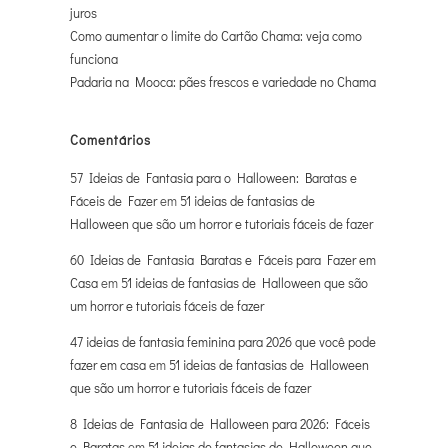
juros
Como aumentar o limite do Cartão Chama: veja como
funciona
Padaria na Mooca: pães frescos e variedade no Chama
Comentários
57 Ideias de Fantasia para o Halloween: Baratas e
Fáceis de Fazer
em
51 ideias de fantasias de
Halloween que são um horror e tutoriais fáceis de fazer
60 Ideias de Fantasia Baratas e Fáceis para Fazer em
Casa
em
51 ideias de fantasias de Halloween que são
um horror e tutoriais fáceis de fazer
47 ideias de fantasia feminina para 2026 que você pode
fazer em casa
em
51 ideias de fantasias de Halloween
que são um horror e tutoriais fáceis de fazer
8 Ideias de Fantasia de Halloween para 2026: Fáceis
e Baratas
em
51 ideias de fantasias de Halloween que