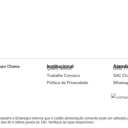
Institucional
Atend
upo Chama
Quem Somos
0800 77
Trabalhe Conosco
SAC Ch
Política de Privacidade
Whatsa
Trabalho e Emprego) informa que o cartão alimentação somente pode ser utiliza
as 9h e última janela às 19h. Verifique as lojas disponíveis.