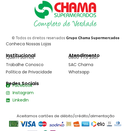
© Todos os direitos reservados
Grupo Chama Supermercados
Conheca Nossas Lojas
Institucional
Atendimento
Quem Somos
0800 770 2501
Trabalhe Conosco
SAC Chama
Política de Privacidade
Whatsapp
Redes Sociais
Facebook
Instagram
LinkedIn
Aceitamos cartões de débito/crédito/alimentação