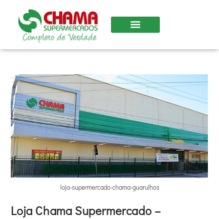
Nossas Lojas
loja-supermercado-chama-guarulhos
Loja Chama Supermercado –