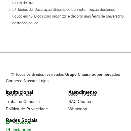
fáceis de fazer
57 Ideias de Decoração Simples de Confraternização Gastando
Pouco
em
18 Dicas para organizar e decorar uma festa de aniversário
gastando pouco
© Todos os direitos reservados
Grupo Chama Supermercados
Conheca Nossas Lojas
Institucional
Atendimento
Quem Somos
0800 770 2501
Trabalhe Conosco
SAC Chama
Política de Privacidade
Whatsapp
Redes Sociais
Facebook
Instagram