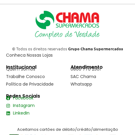
© Todos os direitos reservados
Grupo Chama Supermercados
Conheca Nossas Lojas
Institucional
Atendimento
Quem Somos
0800 770 2501
Trabalhe Conosco
SAC Chama
Política de Privacidade
Whatsapp
Redes Sociais
Facebook
Instagram
LinkedIn
Aceitamos cartões de débito/crédito/alimentação