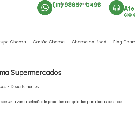
Chama no Whatsapp
(11) 98657-0498
Ate
ao 
rupo Chama
Cartão Chama
Chama no Ifood
Blog Cha
ama Supermercados
dos
/
Departamentos
ce uma vasta seleção de produtos congelados para todas as suas