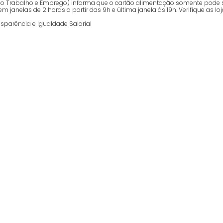
o do Trabalho e Emprego) informa que o cartão alimentação somente pode 
nelas de 2 horas a partir das 9h e última janela às 19h. Verifique as loj
nsparência e Igualdade Salarial