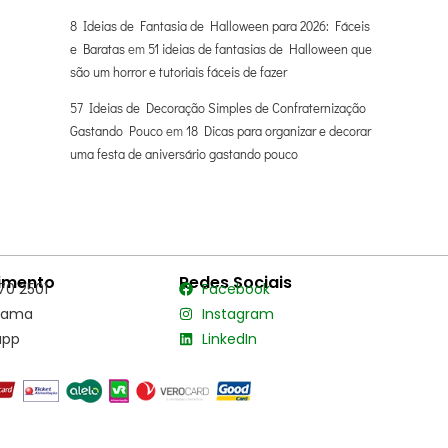
8 Ideias de Fantasia de Halloween para 2026: Fáceis
e Baratas
em
51 ideias de fantasias de Halloween que
são um horror e tutoriais fáceis de fazer
57 Ideias de Decoração Simples de Confraternização
Gastando Pouco
em
18 Dicas para organizar e decorar
uma festa de aniversário gastando pouco
imento
Redes Sociais
70 2501
Facebook
hama
Instagram
app
LinkedIn