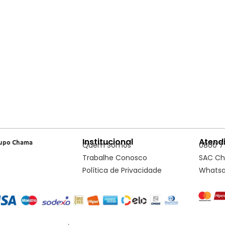
Institucional
Atend
upo Chama
Quem Somos
0800 7
Trabalhe Conosco
SAC C
Política de Privacidade
Whats