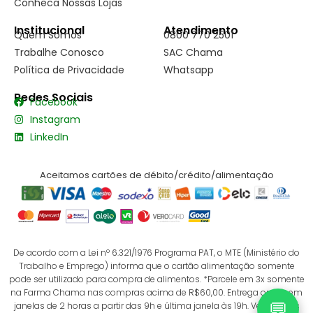
Conheca Nossas Lojas
Institucional
Atendimento
Quem Somos
0800 770 2501
Trabalhe Conosco
SAC Chama
Política de Privacidade
Whatsapp
Redes Sociais
Facebook
Instagram
LinkedIn
Aceitamos cartões de débito/crédito/alimentação
De acordo com a Lei nº 6.321/1976 Programa PAT, o MTE (Ministério do
Trabalho e Emprego) informa que o cartão alimentação somente
pode ser utilizado para compra de alimentos. *Parcele em 3x somente
na Farma Chama nas compras acima de R$60,00. Entrega online em
💬
janelas de 2 horas a partir das 9h e última janela às 19h. Verifique as