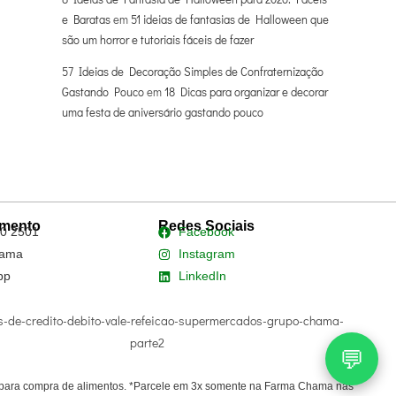
e Baratas
em
51 ideias de fantasias de Halloween que
são um horror e tutoriais fáceis de fazer
57 Ideias de Decoração Simples de Confraternização
Gastando Pouco
em
18 Dicas para organizar e decorar
uma festa de aniversário gastando pouco
imento
Redes Sociais
0 2501
Facebook
ama
Instagram
pp
LinkedIn
💬
do para compra de alimentos. *Parcele em 3x somente na Farma Chama nas