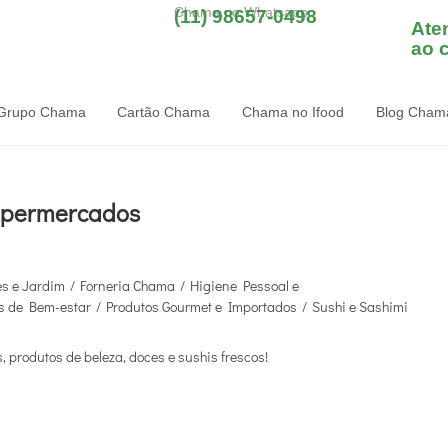
Chama no Whatsapp
(11) 98657-0498
Ate
ao c
Grupo Chama
Cartão Chama
Chama no Ifood
Blog Cham
upermercados
es e Jardim
/
Forneria Chama
/
Higiene Pessoal e
s de Bem-estar
/
Produtos Gourmet e Importados
/
Sushi e Sashimi
produtos de beleza, doces e sushis frescos!