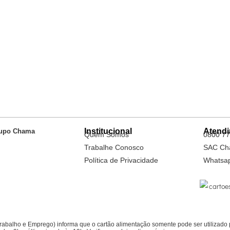
Institucional
Atend
upo Chama
Quem Somos
0800 77
Trabalhe Conosco
SAC Ch
Política de Privacidade
Whatsa
Trabalho e Emprego) informa que o cartão alimentação somente pode ser utiliza