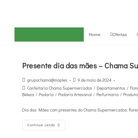
Home
Ofertas
Presente dia das mães – Chama S
grupochama@maples
9 de maio de 2024
Confeitaria Chama Supermercados
/
Departamentos
/
Flor
Beleza
/
Padaria
/
Padaria Artesanal
/
Perfurmaria
/
Produto
Dia das Mães com presentes do Chama Supermercados: flores, 
Continue Lendo