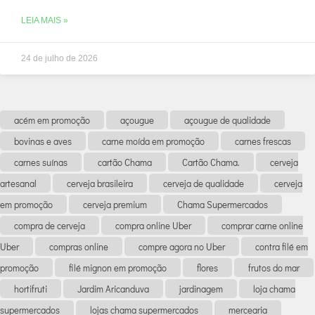
LEIA MAIS »
24 de julho de 2026
acém em promoção
açougue
açougue de qualidade
bovinas e aves
carne moída em promoção
carnes frescas
carnes suínas
cartão Chama
Cartão Chama.
cerveja
artesanal
cerveja brasileira
cerveja de qualidade
cerveja
em promoção
cerveja premium
Chama Supermercados
compra de cerveja
compra online Uber
comprar carne online
Uber
compras online
compre agora no Uber
contra filé em
promoção
filé mignon em promoção
flores
frutos do mar
hortifruti
Jardim Aricanduva
jardinagem
loja chama
supermercados
lojas chama supermercados
mercearia