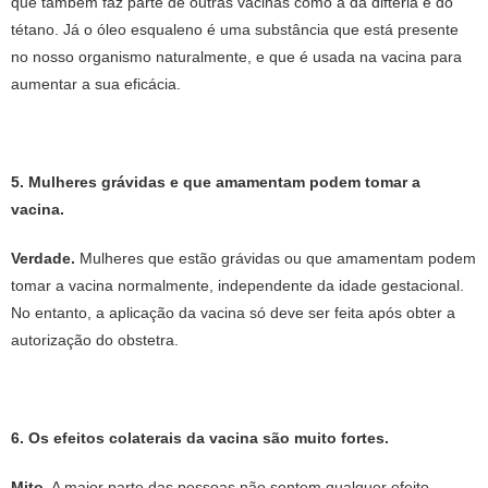
que também faz parte de outras vacinas como a da difteria e do
tétano. Já o óleo esqualeno é uma substância que está presente
no nosso organismo naturalmente, e que é usada na vacina para
aumentar a sua eficácia.
5. Mulheres grávidas e que amamentam podem tomar a
vacina.
Verdade.
Mulheres que estão grávidas ou que amamentam podem
tomar a vacina normalmente, independente da idade gestacional.
No entanto, a aplicação da vacina só deve ser feita após obter a
autorização do obstetra.
6. Os efeitos colaterais da vacina são muito fortes.
Mito.
A maior parte das pessoas não sentem qualquer efeito