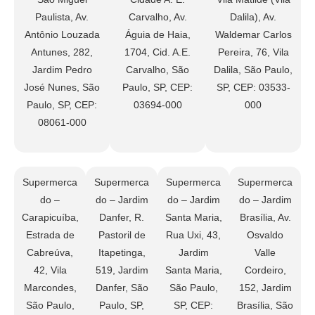
Paulista, Av.
Carvalho, Av.
Dalila), Av.
Antônio Louzada
Águia de Haia,
Waldemar Carlos
Antunes, 282,
1704, Cid. A.E.
Pereira, 76, Vila
Jardim Pedro
Carvalho, São
Dalila, São Paulo,
José Nunes, São
Paulo, SP, CEP:
SP, CEP: 03533-
Paulo, SP, CEP:
03694-000
000
08061-000
Supermerca
Supermerca
Supermerca
Supermerca
do –
do – Jardim
do – Jardim
do – Jardim
Carapicuíba,
Danfer, R.
Santa Maria,
Brasília, Av.
Estrada de
Pastoril de
Rua Uxi, 43,
Osvaldo
Cabreúva,
Itapetinga,
Jardim
Valle
42, Vila
519, Jardim
Santa Maria,
Cordeiro,
Marcondes,
Danfer, São
São Paulo,
152, Jardim
São Paulo,
Paulo, SP,
SP, CEP:
Brasília, São