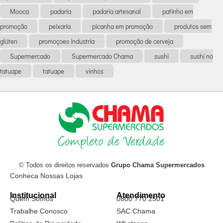
Mooca
padaria
padaria artesanal
patinho em
promoção
peixaria
picanha em promoção
produtos sem
glúten
promoçoes industria
promoção de cerveja
Supermercado
Supermercado Chama
sushi
sushi no
tatuape
tatuape
vinhos
© Todos os direitos reservados
Grupo Chama Supermercados
Conheca Nossas Lojas
Institucional
Atendimento
Quem Somos
0800 770 2501
Trabalhe Conosco
SAC Chama