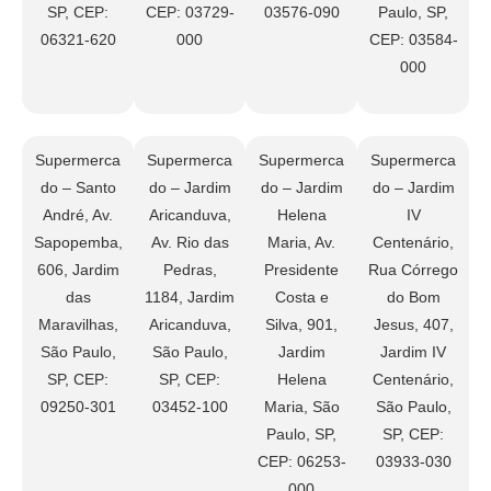
SP, CEP:
CEP: 03729-
03576-090
Paulo, SP,
06321-620
000
CEP: 03584-
000
Supermerca
Supermerca
Supermerca
Supermerca
do – Santo
do – Jardim
do – Jardim
do – Jardim
André, Av.
Aricanduva,
Helena
IV
Sapopemba,
Av. Rio das
Maria, Av.
Centenário,
606, Jardim
Pedras,
Presidente
Rua Córrego
das
1184, Jardim
Costa e
do Bom
Maravilhas,
Aricanduva,
Silva, 901,
Jesus, 407,
São Paulo,
São Paulo,
Jardim
Jardim IV
SP, CEP:
SP, CEP:
Helena
Centenário,
09250-301
03452-100
Maria, São
São Paulo,
Paulo, SP,
SP, CEP:
CEP: 06253-
03933-030
000