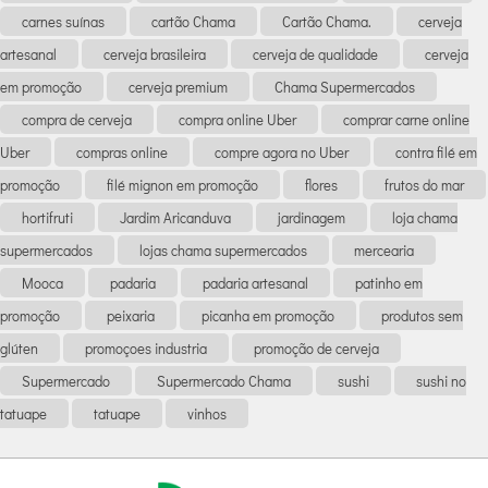
carnes suínas
cartão Chama
Cartão Chama.
cerveja
artesanal
cerveja brasileira
cerveja de qualidade
cerveja
em promoção
cerveja premium
Chama Supermercados
compra de cerveja
compra online Uber
comprar carne online
Uber
compras online
compre agora no Uber
contra filé em
promoção
filé mignon em promoção
flores
frutos do mar
hortifruti
Jardim Aricanduva
jardinagem
loja chama
supermercados
lojas chama supermercados
mercearia
Mooca
padaria
padaria artesanal
patinho em
promoção
peixaria
picanha em promoção
produtos sem
glúten
promoçoes industria
promoção de cerveja
Supermercado
Supermercado Chama
sushi
sushi no
tatuape
tatuape
vinhos