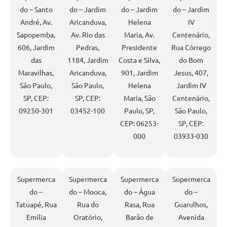
do – Santo
do – Jardim
do – Jardim
do – Jardim
André, Av.
Aricanduva,
Helena
IV
Sapopemba,
Av. Rio das
Maria, Av.
Centenário,
606, Jardim
Pedras,
Presidente
Rua Córrego
das
1184, Jardim
Costa e Silva,
do Bom
Maravilhas,
Aricanduva,
901, Jardim
Jesus, 407,
São Paulo,
São Paulo,
Helena
Jardim IV
SP, CEP:
SP, CEP:
Maria, São
Centenário,
09250-301
03452-100
Paulo, SP,
São Paulo,
CEP: 06253-
SP, CEP:
000
03933-030
Supermerca
Supermerca
Supermerca
Supermerca
do –
do – Mooca,
do – Água
do –
Tatuapé, Rua
Rua do
Rasa, Rua
Guarulhos,
Emília
Oratório,
Barão de
Avenida