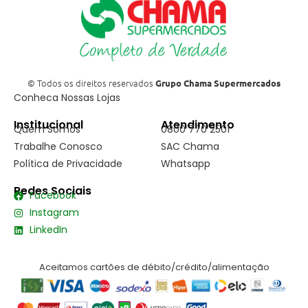
© Todos os direitos reservados
Grupo Chama Supermercados
Conheca Nossas Lojas
Institucional
Atendimento
Quem Somos
0800 770 2501
Trabalhe Conosco
SAC Chama
Política de Privacidade
Whatsapp
Redes Sociais
Facebook
Instagram
LinkedIn
Aceitamos cartões de débito/crédito/alimentação