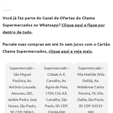
Você já faz parte do Canal de Ofertas do Chama
Supermercados no Whatsapp?
Clique aqui e fique por
dentro de tudo
.
Parcele suas compras em até 3x sem juros com o Cartão
Chama Supermercados,
clique aqui e veja mais
.
Supermercado –
Supermercado –
Supermercado –
São Miguel
Cidade A. E.
Vila Matilde (Vila
Paulista, Av.
Carvalho, Av.
Dalila), Av.
Antônio Louzada
Águia de Haia,
Waldemar Carlos
Antunes, 282,
1704, Cid. A.E.
Pereira, 76, Vila
Jardim Pedro José
Carvalho, São
Dalila, São Paulo,
Nunes, São Paulo,
Paulo, SP, CEP:
SP, CEP: 03533-
SP, CEP: 08061-
03694-000
000