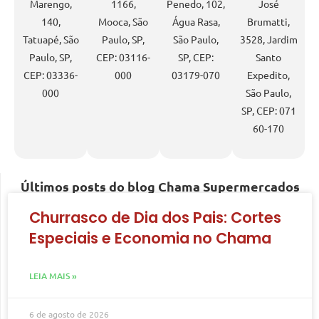
Marengo,
1166,
Penedo, 102,
José
140,
Mooca, São
Água Rasa,
Brumatti,
Tatuapé, São
Paulo, SP,
São Paulo,
3528, Jardim
Paulo, SP,
CEP: 03116-
SP, CEP:
Santo
CEP: 03336-
000
03179-070
Expedito,
000
São Paulo,
SP, CEP: 071
60-170
Últimos posts do blog Chama Supermercados
Churrasco de Dia dos Pais: Cortes
Especiais e Economia no Chama
LEIA MAIS »
6 de agosto de 2026