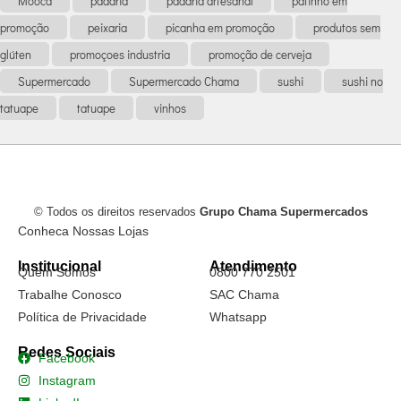
Mooca
padaria
padaria artesanal
patinho em
promoção
peixaria
picanha em promoção
produtos sem
glúten
promoçoes industria
promoção de cerveja
Supermercado
Supermercado Chama
sushi
sushi no
tatuape
tatuape
vinhos
© Todos os direitos reservados
Grupo Chama Supermercados
Conheca Nossas Lojas
Institucional
Atendimento
Quem Somos
0800 770 2501
Trabalhe Conosco
SAC Chama
Política de Privacidade
Whatsapp
Redes Sociais
Facebook
Instagram