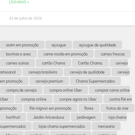
LEIA MAIS »
24 de julho de 2026
acém em promoção
açougue
açougue de qualidade
bovinas e aves
carne moída em promoção
carnes frescas
carnes suínas
cartão Chama
Cartão Chama.
cerveja
artesanal
cerveja brasileira
cerveja de qualidade
cerveja
em promoção
cerveja premium
Chama Supermercados
compra de cerveja
compra online Uber
comprar carne online
Uber
compras online
compre agora no Uber
contra filé em
promoção
filé mignon em promoção
flores
frutos do mar
hortifruti
Jardim Aricanduva
jardinagem
loja chama
supermercados
lojas chama supermercados
mercearia