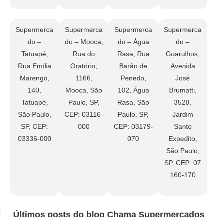
Supermerca
Supermerca
Supermerca
Supermerca
do –
do – Mooca,
do – Água
do –
Tatuapé,
Rua do
Rasa, Rua
Guarulhos,
Rua Emília
Oratório,
Barão de
Avenida
Marengo,
1166,
Penedo,
José
140,
Mooca, São
102, Água
Brumatti,
Tatuapé,
Paulo, SP,
Rasa, São
3528,
São Paulo,
CEP: 03116-
Paulo, SP,
Jardim
SP, CEP:
000
CEP: 03179-
Santo
03336-000
070
Expedito,
São Paulo,
SP, CEP: 07
160-170
Últimos posts do blog Chama Supermercados