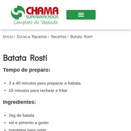
Nossas Lojas
Início
›
Dicas e Receitas
›
Receitas
›
Batata Rosti
Batata Rosti
Tempo de preparo:
3 a 40 minutos para preparar a babata
15 minutos para rechear e fritar
Ingredientes:
1kg de batata
sal e pimento a gosto
manteiga para untar