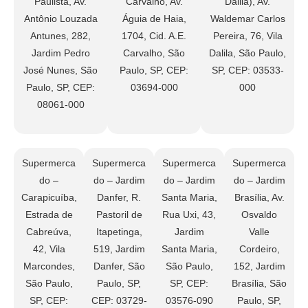
Paulista, Av.
Carvalho, Av.
Dalila), Av.
Antônio Louzada
Águia de Haia,
Waldemar Carlos
Antunes, 282,
1704, Cid. A.E.
Pereira, 76, Vila
Jardim Pedro
Carvalho, São
Dalila, São Paulo,
José Nunes, São
Paulo, SP, CEP:
SP, CEP: 03533-
Paulo, SP, CEP:
03694-000
000
08061-000
Supermerca
Supermerca
Supermerca
Supermerca
do –
do – Jardim
do – Jardim
do – Jardim
Carapicuíba,
Danfer, R.
Santa Maria,
Brasília, Av.
Estrada de
Pastoril de
Rua Uxi, 43,
Osvaldo
Cabreúva,
Itapetinga,
Jardim
Valle
42, Vila
519, Jardim
Santa Maria,
Cordeiro,
Marcondes,
Danfer, São
São Paulo,
152, Jardim
São Paulo,
Paulo, SP,
SP, CEP:
Brasília, São
SP, CEP:
CEP: 03729-
03576-090
Paulo, SP,