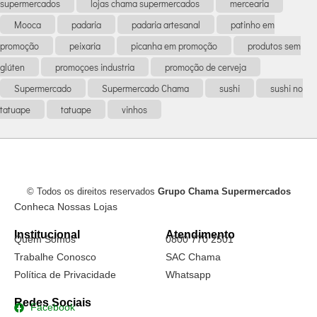
supermercados
lojas chama supermercados
mercearia
Mooca
padaria
padaria artesanal
patinho em
promoção
peixaria
picanha em promoção
produtos sem
glúten
promoçoes industria
promoção de cerveja
Supermercado
Supermercado Chama
sushi
sushi no
tatuape
tatuape
vinhos
© Todos os direitos reservados
Grupo Chama Supermercados
Conheca Nossas Lojas
Institucional
Atendimento
Quem Somos
0800 770 2501
Trabalhe Conosco
SAC Chama
Política de Privacidade
Whatsapp
Redes Sociais
Facebook