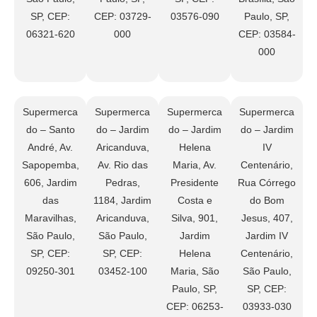
SP, CEP:
CEP: 03729-
03576-090
Paulo, SP,
06321-620
000
CEP: 03584-
000
Supermerca
Supermerca
Supermerca
Supermerca
do – Santo
do – Jardim
do – Jardim
do – Jardim
André, Av.
Aricanduva,
Helena
IV
Sapopemba,
Av. Rio das
Maria, Av.
Centenário,
606, Jardim
Pedras,
Presidente
Rua Córrego
das
1184, Jardim
Costa e
do Bom
Maravilhas,
Aricanduva,
Silva, 901,
Jesus, 407,
São Paulo,
São Paulo,
Jardim
Jardim IV
SP, CEP:
SP, CEP:
Helena
Centenário,
09250-301
03452-100
Maria, São
São Paulo,
Paulo, SP,
SP, CEP:
CEP: 06253-
03933-030