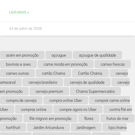
LEIA MAIS »
24 de julho de 2026
acém em promoção
açougue
açougue de qualidade
bovinas e aves
carne moída em promoção
carnes frescas
carnes suínas
cartão Chama
Cartão Chama.
cerveja
artesanal
cerveja brasileira
cerveja de qualidade
cerveja
em promoção
cerveja premium
Chama Supermercados
compra de cerveja
compra online Uber
comprar carne online
Uber
compras online
compre agora no Uber
contra filé em
promoção
filé mignon em promoção
flores
frutos do mar
hortifruti
Jardim Aricanduva
jardinagem
loja chama