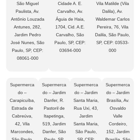
São Miguel
Cidade A. E.
Vila Matilde (Vila
Paulista, Av.
Carvalho, Av.
Dalila), Av.
Antônio Louzada
Águia de Haia,
Waldemar Carlos
Antunes, 282,
1704, Cid. A.E.
Pereira, 76, Vila
Jardim Pedro
Carvalho, São
Dalila, São Paulo,
José Nunes, São
Paulo, SP, CEP:
SP, CEP: 03533-
Paulo, SP, CEP:
03694-000
000
08061-000
Supermerca
Supermerca
Supermerca
Supermerca
do –
do – Jardim
do – Jardim
do – Jardim
Carapicuíba,
Danfer, R.
Santa Maria,
Brasília, Av.
Estrada de
Pastoril de
Rua Uxi, 43,
Osvaldo
Cabreúva,
Itapetinga,
Jardim
Valle
42, Vila
519, Jardim
Santa Maria,
Cordeiro,
Marcondes,
Danfer, São
São Paulo,
152, Jardim
São Paulo,
Paulo, SP,
SP, CEP:
Brasília, São