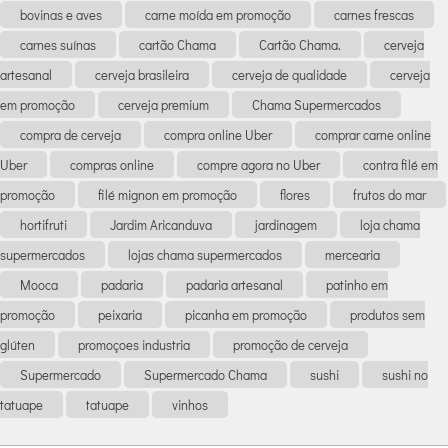
bovinas e aves
carne moída em promoção
carnes frescas
carnes suínas
cartão Chama
Cartão Chama.
cerveja
artesanal
cerveja brasileira
cerveja de qualidade
cerveja
em promoção
cerveja premium
Chama Supermercados
compra de cerveja
compra online Uber
comprar carne online
Uber
compras online
compre agora no Uber
contra filé em
promoção
filé mignon em promoção
flores
frutos do mar
hortifruti
Jardim Aricanduva
jardinagem
loja chama
supermercados
lojas chama supermercados
mercearia
Mooca
padaria
padaria artesanal
patinho em
promoção
peixaria
picanha em promoção
produtos sem
glúten
promoçoes industria
promoção de cerveja
Supermercado
Supermercado Chama
sushi
sushi no
tatuape
tatuape
vinhos