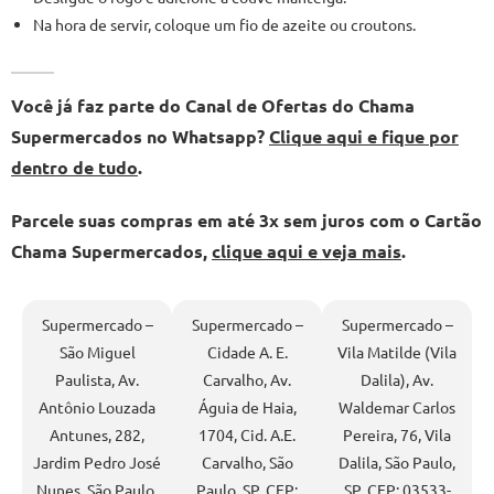
Na hora de servir, coloque um fio de azeite ou croutons.
Você já faz parte do Canal de Ofertas do Chama
Supermercados no Whatsapp?
Clique aqui e fique por
dentro de tudo
.
Parcele suas compras em até 3x sem juros com o Cartão
Chama Supermercados,
clique aqui e veja mais
.
Supermercado –
Supermercado –
Supermercado –
São Miguel
Cidade A. E.
Vila Matilde (Vila
Paulista, Av.
Carvalho, Av.
Dalila), Av.
Antônio Louzada
Águia de Haia,
Waldemar Carlos
Antunes, 282,
1704, Cid. A.E.
Pereira, 76, Vila
Jardim Pedro José
Carvalho, São
Dalila, São Paulo,
Nunes, São Paulo,
Paulo, SP, CEP:
SP, CEP: 03533-