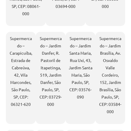
SP, CEP: 08061-
03694-000
000
000
Supermerca
Supermerca
Supermerca
Supermerca
do –
do – Jardim
do – Jardim
do – Jardim
Carapicuíba,
Danfer, R.
Santa Maria,
Brasília, Av.
Estrada de
Pastoril de
Rua Uxi, 43,
Osvaldo
Cabreúva,
Itapetinga,
Jardim Santa
Valle
42, Vila
519, Jardim
Maria, São
Cordeiro,
Marcondes,
Danfer, São
Paulo, SP,
152, Jardim
São Paulo,
Paulo, SP,
CEP: 03576-
Brasília, São
SP, CEP:
CEP: 03729-
090
Paulo, SP,
06321-620
000
CEP: 03584-
000