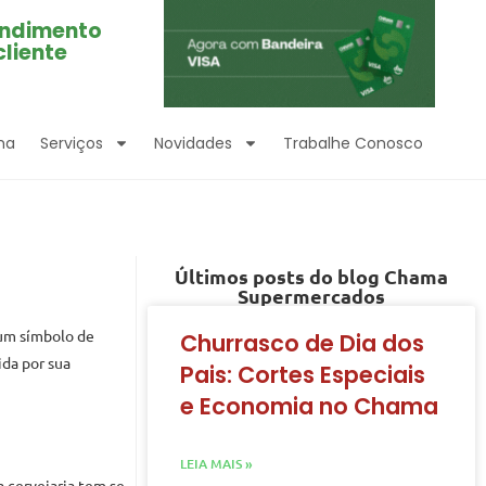
ndimento
cliente
ma
Serviços
Novidades
Trabalhe Conosco
Últimos posts do blog Chama
Supermercados
 um símbolo de
Churrasco de Dia dos
ida por sua
Pais: Cortes Especiais
e Economia no Chama
LEIA MAIS »
a cervejaria tem se