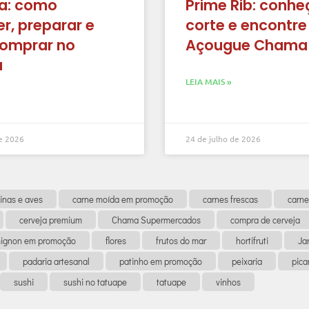
a: como
Prime Rib: conhe
r, preparar e
corte e encontre
omprar no
Açougue Chama
a
LEIA MAIS »
de 2026
24 de julho de 2026
inas e aves
carne moída em promoção
carnes frescas
carne
cerveja premium
Chama Supermercados
compra de cerveja
 mignon em promoção
flores
frutos do mar
hortifruti
Ja
padaria artesanal
patinho em promoção
peixaria
pic
sushi
sushi no tatuape
tatuape
vinhos