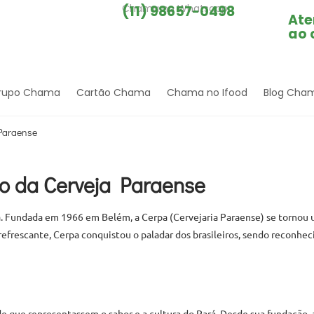
Chama no Whatsapp
(11) 98657-0498
Ate
ao 
rupo Chama
Cartão Chama
Chama no Ifood
Blog Cha
 Paraense
ão da Cerveja Paraense
rá. Fundada em 1966 em Belém, a Cerpa (Cervejaria Paraense) se tornou
refrescante, Cerpa conquistou o paladar dos brasileiros, sendo reconhec
de que representassem o sabor e a cultura do Pará. Desde sua fundação, 