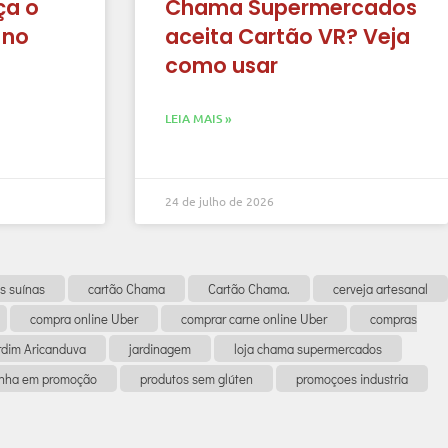
ça o
Chama Supermercados
 no
aceita Cartão VR? Veja
como usar
LEIA MAIS »
24 de julho de 2026
s suínas
cartão Chama
Cartão Chama.
cerveja artesanal
compra online Uber
comprar carne online Uber
compras
rdim Aricanduva
jardinagem
loja chama supermercados
anha em promoção
produtos sem glúten
promoçoes industria