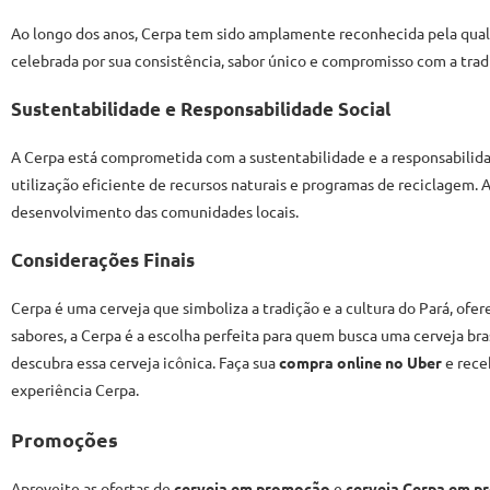
Ao longo dos anos, Cerpa tem sido amplamente reconhecida pela quali
celebrada por sua consistência, sabor único e compromisso com a tradi
Sustentabilidade e Responsabilidade Social
A Cerpa está comprometida com a sustentabilidade e a responsabilidad
utilização eficiente de recursos naturais e programas de reciclagem. Al
desenvolvimento das comunidades locais.
Considerações Finais
Cerpa é uma cerveja que simboliza a tradição e a cultura do Pará, of
sabores, a Cerpa é a escolha perfeita para quem busca uma cerveja br
descubra essa cerveja icônica. Faça sua
compra online no Uber
e rece
experiência Cerpa.
Promoções
Aproveite as ofertas de
cerveja em promoção
e
cerveja Cerpa em 