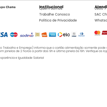
Institucional
Atend
upo Chama
Quem Somos
0800 7
Trabalhe Conosco
SAC C
Política de Privacidade
Whats
o do Trabalho e Emprego) informa que o cartão alimentação somente pode 
nelas de 2 horas a partir das 9h e última janela às 19h. Verifique as loj
nsparência e Igualdade Salarial