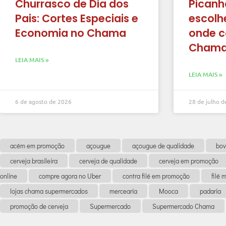
Churrasco de Dia dos
Picanh
Pais: Cortes Especiais e
escolhe
Economia no Chama
onde c
Cham
LEIA MAIS »
LEIA MAIS »
6 de agosto de 2026
28 de julho 
acém em promoção
açougue
açougue de qualidade
bov
cerveja brasileira
cerveja de qualidade
cerveja em promoção
online
compre agora no Uber
contra filé em promoção
filé
lojas chama supermercados
mercearia
Mooca
padaria
promoção de cerveja
Supermercado
Supermercado Chama