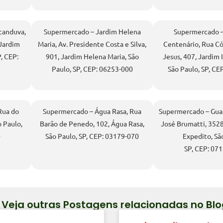
canduva,
Supermercado – Jardim Helena
Supermercado –
 Jardim
Maria, Av. Presidente Costa e Silva,
Centenário, Rua C
, CEP:
901, Jardim Helena Maria, São
Jesus, 407, Jardim 
Paulo, SP, CEP: 06253-000
São Paulo, SP, CE
Rua do
Supermercado – Água Rasa, Rua
Supermercado – Guar
o Paulo,
Barão de Penedo, 102, Água Rasa,
José Brumatti, 3528
0
São Paulo, SP, CEP: 03179-070
Expedito, Sã
SP, CEP: 07
 Veja outras Postagens relacionadas no 