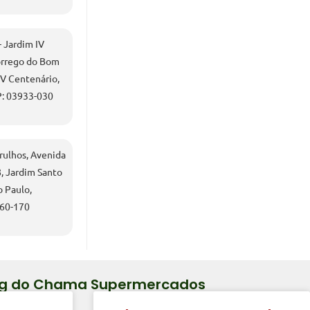
 Jardim IV
órrego do Bom
IV Centenário,
P: 03933-030
ulhos, Avenida
, Jardim Santo
o Paulo,
160-170
Blog do Chama Supermercados