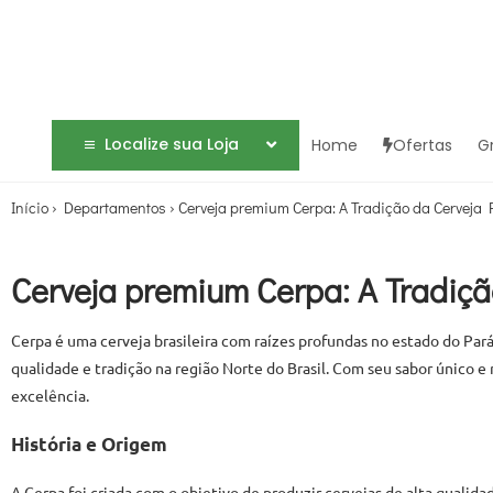
Localize sua Loja
Home
Ofertas
G
Início
›
Departamentos
›
Cerveja premium Cerpa: A Tradição da Cerveja
Cerveja premium Cerpa: A Tradiç
Cerpa é uma cerveja brasileira com raízes profundas no estado do Pa
qualidade e tradição na região Norte do Brasil. Com seu sabor único e 
excelência.
História e Origem
A Cerpa foi criada com o objetivo de produzir cervejas de alta qualida