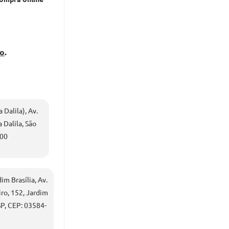
do
.
 Dalila), Av.
 Dalila, São
000
m Brasília, Av.
ro, 152, Jardim
 SP, CEP: 03584-