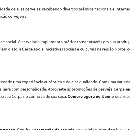
dade de suas cervejas, recebendo diversos prêmios nacionais e internac
ção cervejeira.
e social. A cervejaria implementa práticas sustentáveis em sua produçã
ém disso, a Cerpa apoia iniciativas sociais e culturais na região Norte, 
erecendo uma experiência autêntica e de alta qualidade. Com uma varieda
asileira com personalidade. Aproveite as promoções de
cerveja Cerpa 
ba sua Cerpa no conforto de sua casa.
Compre agora no Uber
e desfrute
promoção
. Confira a
promoção de cerveja
na sua loja preferida e faça a
c