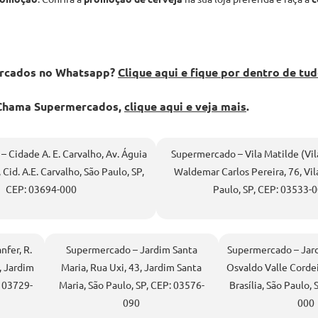
mercados no Whatsapp?
Clique aqui e fique por dentro de tu
o Chama Supermercados,
clique aqui e veja mais
.
 Cidade A. E. Carvalho, Av. Águia
Supermercado – Vila Matilde (Vila
 Cid. A.E. Carvalho, São Paulo, SP,
Waldemar Carlos Pereira, 76, Vila
CEP: 03694-000
Paulo, SP, CEP: 03533-
fer, R.
Supermercado – Jardim Santa
Supermercado – Jardi
, Jardim
Maria, Rua Uxi, 43, Jardim Santa
Osvaldo Valle Cordei
: 03729-
Maria, São Paulo, SP, CEP: 03576-
Brasília, São Paulo,
090
000