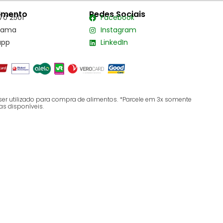
imento
Redes Sociais
70 2501
Facebook
hama
Instagram
app
LinkedIn
ser utilizado para compra de alimentos. *Parcele em 3x somente
as disponíveis.