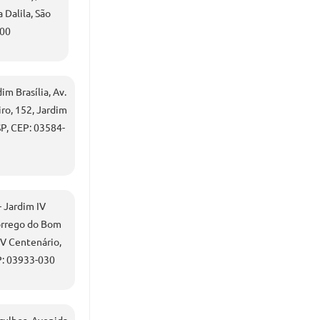
 Dalila, São
000
m Brasília, Av.
ro, 152, Jardim
 SP, CEP: 03584-
 Jardim IV
órrego do Bom
IV Centenário,
P: 03933-030