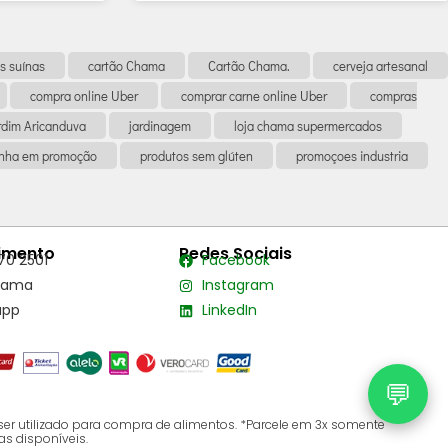
s suínas
cartão Chama
Cartão Chama.
cerveja artesanal
compra online Uber
comprar carne online Uber
compras
rdim Aricanduva
jardinagem
loja chama supermercados
anha em promoção
produtos sem glúten
promoçoes industria
imento
Redes Sociais
70 2501
Facebook
hama
Instagram
app
LinkedIn
💬
ser utilizado para compra de alimentos. *Parcele em 3x somente
as disponíveis.