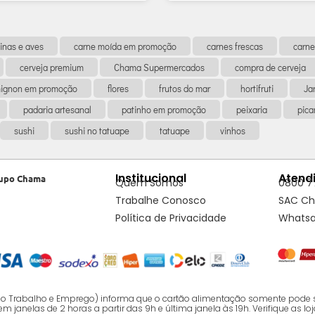
inas e aves
carne moída em promoção
carnes frescas
carne
cerveja premium
Chama Supermercados
compra de cerveja
 mignon em promoção
flores
frutos do mar
hortifruti
Ja
padaria artesanal
patinho em promoção
peixaria
pic
sushi
sushi no tatuape
tatuape
vinhos
Institucional
Atend
upo Chama
Quem Somos
0800 7
Trabalhe Conosco
SAC C
Política de Privacidade
Whats
o do Trabalho e Emprego) informa que o cartão alimentação somente pode 
nelas de 2 horas a partir das 9h e última janela às 19h. Verifique as loj