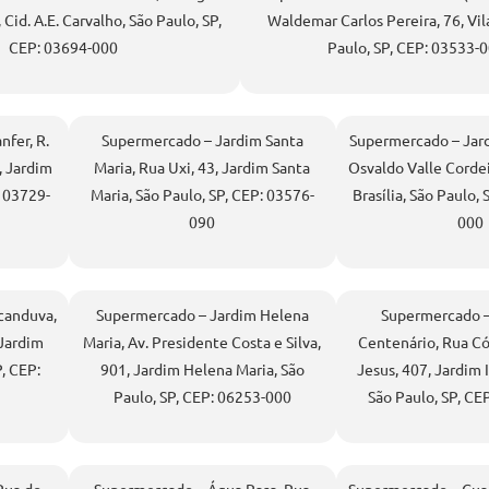
 Cid. A.E. Carvalho, São Paulo, SP,
Waldemar Carlos Pereira, 76, Vila
CEP: 03694-000
Paulo, SP, CEP: 03533-
fer, R.
Supermercado – Jardim Santa
Supermercado – Jardi
, Jardim
Maria, Rua Uxi, 43, Jardim Santa
Osvaldo Valle Cordei
: 03729-
Maria, São Paulo, SP, CEP: 03576-
Brasília, São Paulo,
090
000
canduva,
Supermercado – Jardim Helena
Supermercado –
 Jardim
Maria, Av. Presidente Costa e Silva,
Centenário, Rua C
, CEP:
901, Jardim Helena Maria, São
Jesus, 407, Jardim 
Paulo, SP, CEP: 06253-000
São Paulo, SP, CE