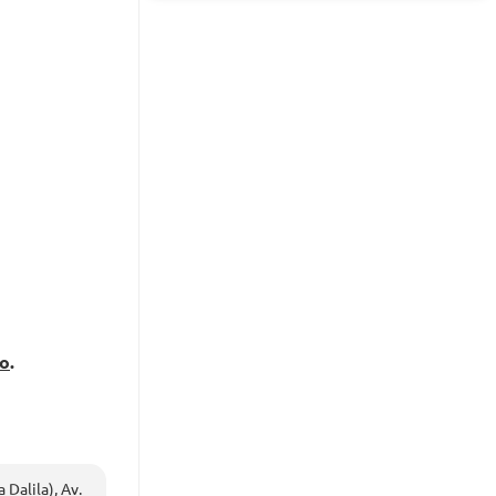
do
.
 Dalila), Av.