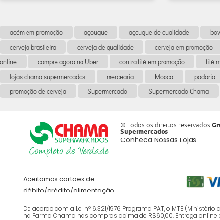
acém em promoção
açougue
açougue de qualidade
bov
cerveja brasileira
cerveja de qualidade
cerveja em promoção
online
compre agora no Uber
contra filé em promoção
filé
lojas chama supermercados
mercearia
Mooca
padaria
promoção de cerveja
Supermercado
Supermercado Chama
© Todos os direitos reservados
Gr
Supermercados
Conheca Nossas Lojas
Aceitamos cartões de
débito/crédito/alimentação
De acordo com a Lei nº 6.321/1976 Programa PAT, o MTE (Ministéri
na Farma Chama nas compras acima de R$60,00. Entrega online em ja