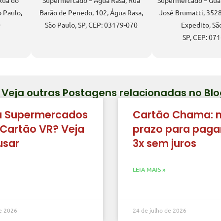
Rua do
Supermercado – Água Rasa, Rua
Supermercado – Guar
o Paulo,
Barão de Penedo, 102, Água Rasa,
José Brumatti, 3528
0
São Paulo, SP, CEP: 03179-070
Expedito, Sã
SP, CEP: 07
 Veja outras Postagens relacionadas no 
 Supermercados
Cartão Chama: 
 Cartão VR? Veja
prazo para pagar
usar
3x sem juros
LEIA MAIS »
de 2026
24 de julho de 2026