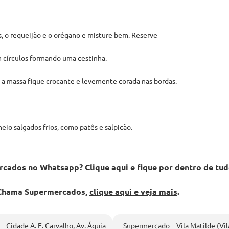
s, o requeijão e o orégano e misture bem. Reserve
 círculos formando uma cestinha.
 a massa fique crocante e levemente corada nas bordas.
io salgados frios, como patês e salpicão.
mercados no Whatsapp?
Clique aqui e fique por dentro de tu
o Chama Supermercados,
clique aqui e veja mais
.
 Cidade A. E. Carvalho, Av. Águia
Supermercado – Vila Matilde (Vila