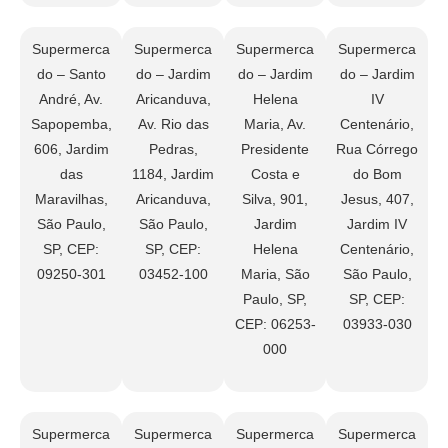
Supermerca
Supermerca
Supermerca
Supermerca
do – Santo
do – Jardim
do – Jardim
do – Jardim
André, Av.
Aricanduva,
Helena
IV
Sapopemba,
Av. Rio das
Maria, Av.
Centenário,
606, Jardim
Pedras,
Presidente
Rua Córrego
das
1184, Jardim
Costa e
do Bom
Maravilhas,
Aricanduva,
Silva, 901,
Jesus, 407,
São Paulo,
São Paulo,
Jardim
Jardim IV
SP, CEP:
SP, CEP:
Helena
Centenário,
09250-301
03452-100
Maria, São
São Paulo,
Paulo, SP,
SP, CEP:
CEP: 06253-
03933-030
000
Supermerca
Supermerca
Supermerca
Supermerca