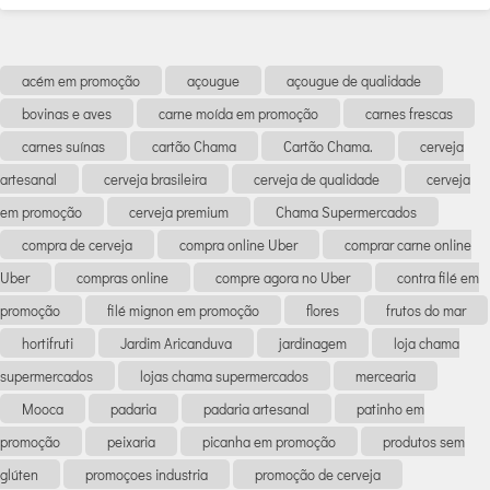
acém em promoção
açougue
açougue de qualidade
bovinas e aves
carne moída em promoção
carnes frescas
carnes suínas
cartão Chama
Cartão Chama.
cerveja
artesanal
cerveja brasileira
cerveja de qualidade
cerveja
em promoção
cerveja premium
Chama Supermercados
compra de cerveja
compra online Uber
comprar carne online
Uber
compras online
compre agora no Uber
contra filé em
promoção
filé mignon em promoção
flores
frutos do mar
hortifruti
Jardim Aricanduva
jardinagem
loja chama
supermercados
lojas chama supermercados
mercearia
Mooca
padaria
padaria artesanal
patinho em
promoção
peixaria
picanha em promoção
produtos sem
glúten
promoçoes industria
promoção de cerveja