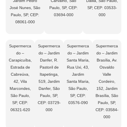
Jardim Pedro
Carvalho, São
Dalila, São Paulo,
José Nunes, São
Paulo, SP, CEP:
SP, CEP: 03533-
Paulo, SP, CEP:
03694-000
000
08061-000
Supermerca
Supermerca
Supermerca
Supermerca
do –
do – Jardim
do – Jardim
do – Jardim
Carapicuíba,
Danfer, R.
Santa Maria,
Brasília, Av.
Estrada de
Pastoril de
Rua Uxi, 43,
Osvaldo
Cabreúva,
Itapetinga,
Jardim
Valle
42, Vila
519, Jardim
Santa Maria,
Cordeiro,
Marcondes,
Danfer, São
São Paulo,
152, Jardim
São Paulo,
Paulo, SP,
SP, CEP:
Brasília, São
SP, CEP:
CEP: 03729-
03576-090
Paulo, SP,
06321-620
000
CEP: 03584-
000