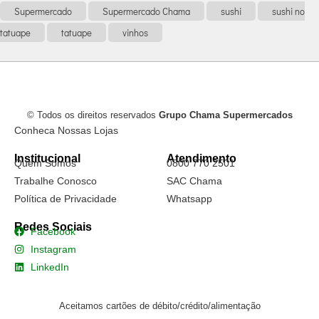
Supermercado
Supermercado Chama
sushi
sushi no
tatuape
tatuape
vinhos
© Todos os direitos reservados
Grupo Chama Supermercados
Conheca Nossas Lojas
Institucional
Atendimento
Quem Somos
0800 770 2501
Trabalhe Conosco
SAC Chama
Política de Privacidade
Whatsapp
Redes Sociais
Facebook
Instagram
LinkedIn
Aceitamos cartões de débito/crédito/alimentação