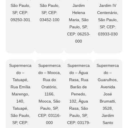
São Paulo,
São Paulo,
Jardim
Jardim IV
SP, CEP:
SP, CEP:
Helena
Centenário,
09250-301
03452-100
Maria, São
São Paulo,
Paulo, SP,
SP, CEP:
CEP: 06253-
03933-030
000
Supermerca
Supermerca
Supermerca
Supermerca
do –
do – Mooca,
do – Água
do –
Tatuapé,
Rua do
Rasa, Rua
Guarulhos,
Rua Emília
Oratório,
Barão de
Avenida
Marengo,
1166,
Penedo,
José
140,
Mooca, São
102, Água
Brumatti,
Tatuapé,
Paulo, SP,
Rasa, São
3528,
São Paulo,
CEP: 03116-
Paulo, SP,
Jardim
SP, CEP:
000
CEP: 03179-
Santo