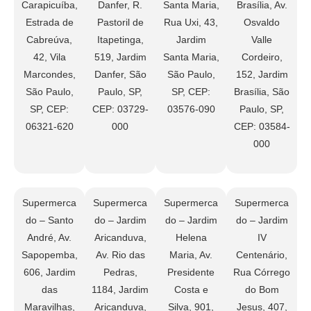
Carapicuíba,
Danfer, R.
Santa Maria,
Brasília, Av.
Estrada de
Pastoril de
Rua Uxi, 43,
Osvaldo
Cabreúva,
Itapetinga,
Jardim
Valle
42, Vila
519, Jardim
Santa Maria,
Cordeiro,
Marcondes,
Danfer, São
São Paulo,
152, Jardim
São Paulo,
Paulo, SP,
SP, CEP:
Brasília, São
SP, CEP:
CEP: 03729-
03576-090
Paulo, SP,
06321-620
000
CEP: 03584-
000
Supermerca
Supermerca
Supermerca
Supermerca
do – Santo
do – Jardim
do – Jardim
do – Jardim
André, Av.
Aricanduva,
Helena
IV
Sapopemba,
Av. Rio das
Maria, Av.
Centenário,
606, Jardim
Pedras,
Presidente
Rua Córrego
das
1184, Jardim
Costa e
do Bom
Maravilhas,
Aricanduva,
Silva, 901,
Jesus, 407,