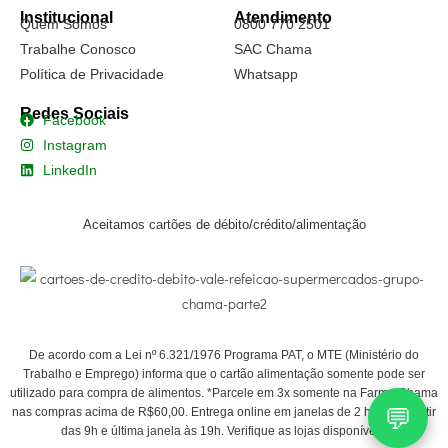
Institucional
Atendimento
Quem Somos
0800 770 2501
Trabalhe Conosco
SAC Chama
Política de Privacidade
Whatsapp
Redes Sociais
Facebook
Instagram
LinkedIn
Aceitamos cartões de débito/crédito/alimentação
De acordo com a Lei nº 6.321/1976 Programa PAT, o MTE (Ministério do
Trabalho e Emprego) informa que o cartão alimentação somente pode ser
utilizado para compra de alimentos. *Parcele em 3x somente na Farma Chama
💬
nas compras acima de R$60,00. Entrega online em janelas de 2 horas a partir
das 9h e última janela às 19h. Verifique as lojas disponíveis.