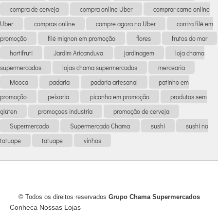
compra de cerveja
compra online Uber
comprar carne online
Uber
compras online
compre agora no Uber
contra filé em
promoção
filé mignon em promoção
flores
frutos do mar
hortifruti
Jardim Aricanduva
jardinagem
loja chama
supermercados
lojas chama supermercados
mercearia
Mooca
padaria
padaria artesanal
patinho em
promoção
peixaria
picanha em promoção
produtos sem
glúten
promoçoes industria
promoção de cerveja
Supermercado
Supermercado Chama
sushi
sushi no
tatuape
tatuape
vinhos
© Todos os direitos reservados
Grupo Chama Supermercados
Conheca Nossas Lojas