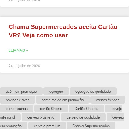
Chama Supermercados aceita Cartão
VR? Veja como usar
LEIA MAIS »
24 de julho de 2026
acém em promoção
açougue
açougue de qualidade
bovinas e aves
carne moída em promoção
carnes frescas
carnes suínas
cartão Chama
Cartão Chama.
cerveja
artesanal
cerveja brasileira
cerveja de qualidade
cerveja
em promoção
cerveja premium
Chama Supermercados