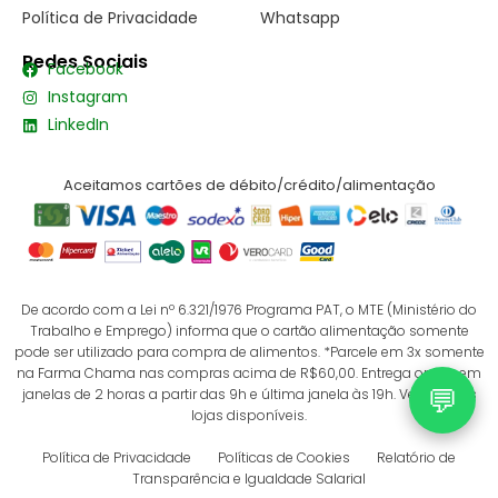
Política de Privacidade
Whatsapp
Redes Sociais
Facebook
Instagram
LinkedIn
Aceitamos cartões de débito/crédito/alimentação
De acordo com a Lei nº 6.321/1976 Programa PAT, o MTE (Ministério do
Trabalho e Emprego) informa que o cartão alimentação somente
pode ser utilizado para compra de alimentos. *Parcele em 3x somente
na Farma Chama nas compras acima de R$60,00. Entrega online em
💬
janelas de 2 horas a partir das 9h e última janela às 19h. Verifique as
lojas disponíveis.
Política de Privacidade
Políticas de Cookies
Relatório de
Transparência e Igualdade Salarial