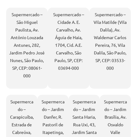
Supermercado –
Supermercado –
Supermercado –
São Miguel
Cidade A. E.
Vila Matilde (Vila
Paulista, Av.
Carvalho, Av.
Dalila), Av.
Antônio Louzada
Águia de Haia,
Waldemar Carlos
Antunes, 282,
1704, Cid. A.E.
Pereira, 76, Vila
Jardim Pedro José
Carvalho, São
Dalila, São Paulo,
Nunes, São Paulo,
Paulo, SP, CEP:
SP, CEP: 03533-
SP, CEP: 08061-
03694-000
000
000
Supermerca
Supermerca
Supermerca
Supermerca
do –
do – Jardim
do – Jardim
do – Jardim
Carapicuíba,
Danfer, R.
Santa Maria,
Brasília, Av.
Estrada de
Pastoril de
Rua Uxi, 43,
Osvaldo
Cabreúva,
Itapetinga,
Jardim Santa
Valle