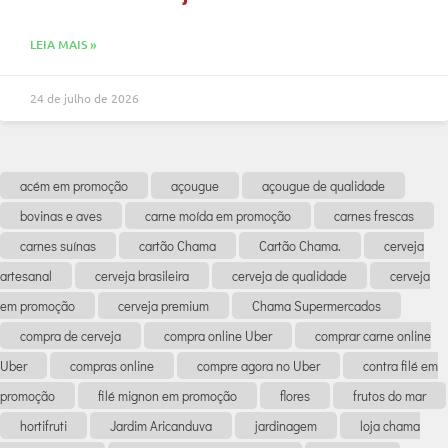
LEIA MAIS »
24 de julho de 2026
acém em promoção
açougue
açougue de qualidade
bovinas e aves
carne moída em promoção
carnes frescas
carnes suínas
cartão Chama
Cartão Chama.
cerveja
artesanal
cerveja brasileira
cerveja de qualidade
cerveja
em promoção
cerveja premium
Chama Supermercados
compra de cerveja
compra online Uber
comprar carne online
Uber
compras online
compre agora no Uber
contra filé em
promoção
filé mignon em promoção
flores
frutos do mar
hortifruti
Jardim Aricanduva
jardinagem
loja chama