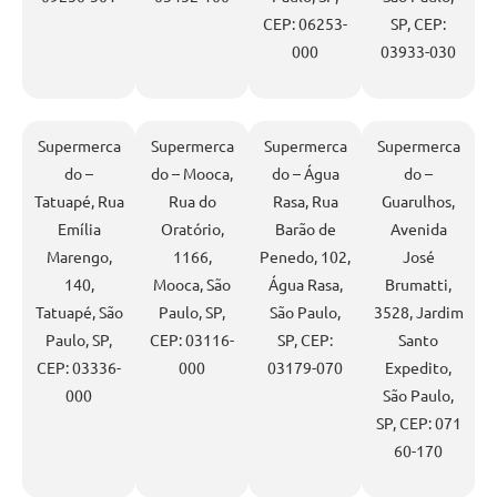
CEP: 06253-
SP, CEP:
000
03933-030
Supermerca
Supermerca
Supermerca
Supermerca
do –
do – Mooca,
do – Água
do –
Tatuapé, Rua
Rua do
Rasa, Rua
Guarulhos,
Emília
Oratório,
Barão de
Avenida
Marengo,
1166,
Penedo, 102,
José
140,
Mooca, São
Água Rasa,
Brumatti,
Tatuapé, São
Paulo, SP,
São Paulo,
3528, Jardim
Paulo, SP,
CEP: 03116-
SP, CEP:
Santo
CEP: 03336-
000
03179-070
Expedito,
000
São Paulo,
SP, CEP: 071
60-170