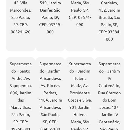
42, Vila
519, Jardim
Maria, São
Cordeiro,
Marcondes,
Danfer, São
Paulo, SP,
152, Jardim
São Paulo,
Paulo, SP,
CEP: 03576-
Brasília, São
SP, CEP:
CEP: 03729-
090
Paulo, SP,
06321-620
000
CEP: 03584-
000
Supermerca
Supermerca
Supermerca
Supermerca
do – Santo
do – Jardim
do – Jardim
do – Jardim
André, Av.
Aricanduva,
Helena
IV
Sapopemba,
Av. Rio das
Maria, Av.
Centenário,
606, Jardim
Pedras,
Presidente
Rua Córrego
das
1184, Jardim
Costa e Silva,
do Bom
Maravilhas,
Aricanduva,
901, Jardim
Jesus, 407,
São Paulo,
São Paulo,
Helena
Jardim IV
SP, CEP:
SP, CEP:
Maria, São
Centenário,
09250-301
03452-100
Paulo, SP,
São Paulo,