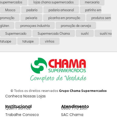
supermercados
lojas chama supermercados
mercearia
Mooca
padaria
padaria artesanal
patinho em
promoção
peixaria
picanha em promoção
produtos sem
glúten
promoçoes industria
promoção de cerveja
Supermercado
Supermercado Chama
sushi
sushi no
tatuape
tatuape
vinhos
© Todos os direitos reservados
Grupo Chama Supermercados
Conheca Nossas Lojas
Institucional
Atendimento
Quem Somos
0800 770 2501
Trabalhe Conosco
SAC Chama