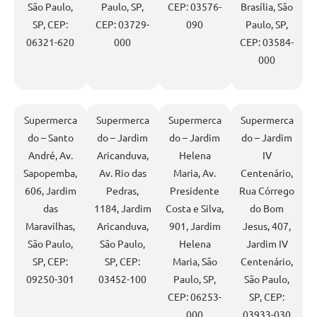
São Paulo,
Paulo, SP,
CEP: 03576-
Brasília, São
SP, CEP:
CEP: 03729-
090
Paulo, SP,
06321-620
000
CEP: 03584-
000
Supermerca
Supermerca
Supermerca
Supermerca
do – Santo
do – Jardim
do – Jardim
do – Jardim
André, Av.
Aricanduva,
Helena
IV
Sapopemba,
Av. Rio das
Maria, Av.
Centenário,
606, Jardim
Pedras,
Presidente
Rua Córrego
das
1184, Jardim
Costa e Silva,
do Bom
Maravilhas,
Aricanduva,
901, Jardim
Jesus, 407,
São Paulo,
São Paulo,
Helena
Jardim IV
SP, CEP:
SP, CEP:
Maria, São
Centenário,
09250-301
03452-100
Paulo, SP,
São Paulo,
CEP: 06253-
SP, CEP:
000
03933-030