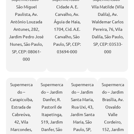
São Miguel
Cidade A. E.
Vila Matilde (Vila
Paulista, Av.
Carvalho, Av.
Dalila), Av.
Antônio Louzada
Águia de Haia,
Waldemar Carlos
Antunes, 282,
1704, Cid. A.E.
Pereira, 76, Vila
Jardim Pedro José
Carvalho, São
Dalila, São Paulo,
Nunes, São Paulo,
Paulo, SP, CEP:
SP, CEP: 03533-
SP, CEP: 08061-
03694-000
000
000
Supermerca
Supermerca
Supermerca
Supermerca
do –
do – Jardim
do – Jardim
do – Jardim
Carapicuíba,
Danfer, R.
Santa Maria,
Brasília, Av.
Estrada de
Pastoril de
Rua Uxi, 43,
Osvaldo
Cabreúva,
Itapetinga,
Jardim Santa
Valle
42, Vila
519, Jardim
Maria, São
Cordeiro,
Marcondes,
Danfer, São
Paulo, SP,
152, Jardim