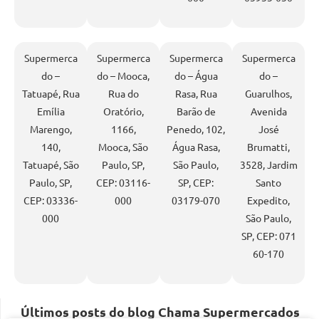
Supermerca
Supermerca
Supermerca
Supermerca
do –
do – Mooca,
do – Água
do –
Tatuapé, Rua
Rua do
Rasa, Rua
Guarulhos,
Emília
Oratório,
Barão de
Avenida
Marengo,
1166,
Penedo, 102,
José
140,
Mooca, São
Água Rasa,
Brumatti,
Tatuapé, São
Paulo, SP,
São Paulo,
3528, Jardim
Paulo, SP,
CEP: 03116-
SP, CEP:
Santo
CEP: 03336-
000
03179-070
Expedito,
000
São Paulo,
SP, CEP: 071
60-170
Últimos posts do blog Chama Supermercados