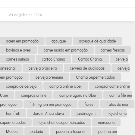
24 de julho de 2026
acém em promoção
açougue
açougue de qualidade
bovinas e aves
carne moída em promoção
carnes frescas
carnes suínas
cartão Chama
Cartão Chama.
cerveja
artesanal
cerveja brasileira
cerveja de qualidade
cerveja
em promoção
cerveja premium
Chama Supermercados
compra de cerveja
compra online Uber
comprar carne online
Uber
compras online
compre agora no Uber
contra filé em
promoção
filé mignon em promoção
flores
frutos do mar
hortifruti
Jardim Aricanduva
jardinagem
loja chama
supermercados
lojas chama supermercados
mercearia
Mooca
padaria
padaria artesanal
patinho em