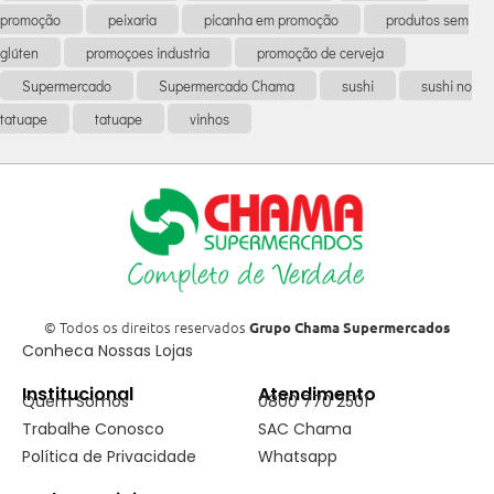
promoção
peixaria
picanha em promoção
produtos sem
glúten
promoçoes industria
promoção de cerveja
Supermercado
Supermercado Chama
sushi
sushi no
tatuape
tatuape
vinhos
© Todos os direitos reservados
Grupo Chama Supermercados
Conheca Nossas Lojas
Institucional
Atendimento
Quem Somos
0800 770 2501
Trabalhe Conosco
SAC Chama
Política de Privacidade
Whatsapp