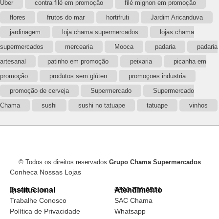
Uber
contra filé em promoção
filé mignon em promoção
flores
frutos do mar
hortifruti
Jardim Aricanduva
jardinagem
loja chama supermercados
lojas chama
supermercados
mercearia
Mooca
padaria
padaria
artesanal
patinho em promoção
peixaria
picanha em
promoção
produtos sem glúten
promoçoes industria
promoção de cerveja
Supermercado
Supermercado
Chama
sushi
sushi no tatuape
tatuape
vinhos
© Todos os direitos reservados
Grupo Chama Supermercados
Conheca Nossas Lojas
Institucional
Quem Somos
Atendimento
0800 770 2501
Trabalhe Conosco
SAC Chama
Política de Privacidade
Whatsapp