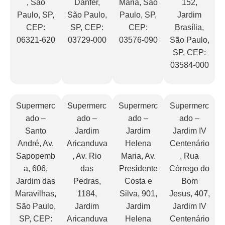
, São
Danfer,
Maria, São
152,
Paulo, SP,
São Paulo,
Paulo, SP,
Jardim
CEP:
SP, CEP:
CEP:
Brasília,
06321-620
03729-000
03576-090
São Paulo,
SP, CEP:
03584-000
Supermerc
Supermerc
Supermerc
Supermerc
ado –
ado –
ado –
ado –
Santo
Jardim
Jardim
Jardim IV
André, Av.
Aricanduva
Helena
Centenário
Sapopemb
, Av. Rio
Maria, Av.
, Rua
a, 606,
das
Presidente
Córrego do
Jardim das
Pedras,
Costa e
Bom
Maravilhas,
1184,
Silva, 901,
Jesus, 407,
São Paulo,
Jardim
Jardim
Jardim IV
SP, CEP:
Aricanduva
Helena
Centenário