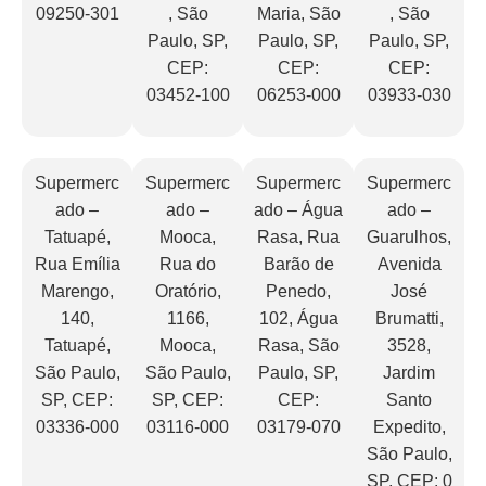
09250-301
, São
Maria, São
, São
Paulo, SP,
Paulo, SP,
Paulo, SP,
CEP:
CEP:
CEP:
03452-100
06253-000
03933-030
Supermerc
Supermerc
Supermerc
Supermerc
ado –
ado –
ado – Água
ado –
Tatuapé,
Mooca,
Rasa, Rua
Guarulhos,
Rua Emília
Rua do
Barão de
Avenida
Marengo,
Oratório,
Penedo,
José
140,
1166,
102, Água
Brumatti,
Tatuapé,
Mooca,
Rasa, São
3528,
São Paulo,
São Paulo,
Paulo, SP,
Jardim
SP, CEP:
SP, CEP:
CEP:
Santo
03336-000
03116-000
03179-070
Expedito,
São Paulo,
SP, CEP: 0