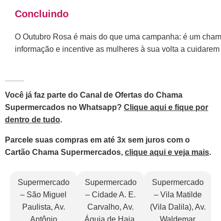
Concluindo
O Outubro Rosa é mais do que uma campanha: é um chamad
informação e incentive as mulheres à sua volta a cuidarem
Você já faz parte do Canal de Ofertas do Chama
Supermercados no Whatsapp?
Clique aqui e fique por
dentro de tudo
.
Parcele suas compras em até 3x sem juros com o
Cartão Chama Supermercados,
clique aqui e veja mais
.
Supermercado
Supermercado
Supermercado
– São Miguel
– Cidade A. E.
– Vila Matilde
Paulista, Av.
Carvalho, Av.
(Vila Dalila), Av.
Antônio
Águia de Haia,
Waldemar