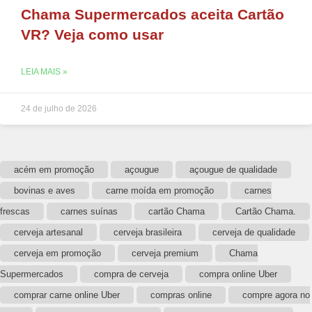
Chama Supermercados aceita Cartão
VR? Veja como usar
LEIA MAIS »
24 de julho de 2026
acém em promoção
açougue
açougue de qualidade
bovinas e aves
carne moída em promoção
carnes
frescas
carnes suínas
cartão Chama
Cartão Chama.
cerveja artesanal
cerveja brasileira
cerveja de qualidade
cerveja em promoção
cerveja premium
Chama
Supermercados
compra de cerveja
compra online Uber
comprar carne online Uber
compras online
compre agora no