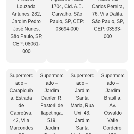
Louzada
1704, Cid. A.E.
Carlos Pereira,
Antunes, 282,
Carvalho, São
76, Vila Dalila,
Jardim Pedro
Paulo, SP, CEP:
São Paulo, SP,
José Nunes,
03694-000
CEP: 03533-
São Paulo, SP,
000
CEP: 08061-
000
Supermerc
Supermerc
Supermerc
Supermerc
ado –
ado –
ado –
ado –
Carapicuíb
Jardim
Jardim
Jardim
a, Estrada
Danfer, R.
Santa
Brasília,
de
Pastoril de
Maria, Rua
Av.
Cabreúva,
Itapetinga,
Uxi, 43,
Osvaldo
42, Vila
519,
Jardim
Valle
Marcondes
Jardim
Santa
Cordeiro,