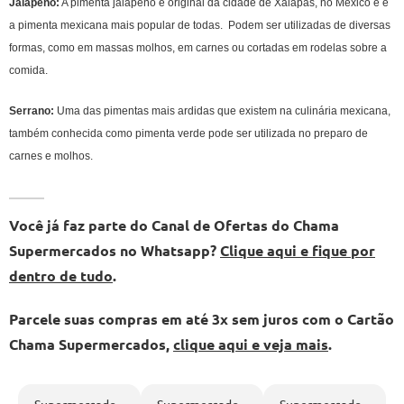
Jalapeño:
A pimenta jalapeño é original da cidade de Xalapas, no México e é
a pimenta mexicana mais popular de todas. Podem ser utilizadas de diversas
formas, como em massas molhos, em carnes ou cortadas em rodelas sobre a
comida.
Serrano:
Uma das pimentas mais ardidas que existem na culinária mexicana,
também conhecida como pimenta verde pode ser utilizada no preparo de
carnes e molhos.
Você já faz parte do Canal de Ofertas do Chama
Supermercados no Whatsapp?
Clique aqui e fique por
dentro de tudo
.
Parcele suas compras em até 3x sem juros com o Cartão
Chama Supermercados,
clique aqui e veja mais
.
Supermercado –
Supermercado –
Supermercado –