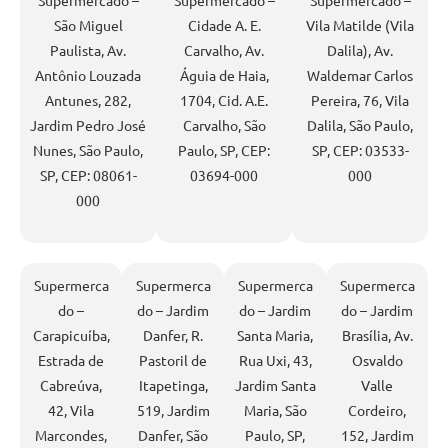
São Miguel
Cidade A. E.
Vila Matilde (Vila
Paulista, Av.
Carvalho, Av.
Dalila), Av.
Antônio Louzada
Águia de Haia,
Waldemar Carlos
Antunes, 282,
1704, Cid. A.E.
Pereira, 76, Vila
Jardim Pedro José
Carvalho, São
Dalila, São Paulo,
Nunes, São Paulo,
Paulo, SP, CEP:
SP, CEP: 03533-
SP, CEP: 08061-
03694-000
000
000
Supermerca
Supermerca
Supermerca
Supermerca
do –
do – Jardim
do – Jardim
do – Jardim
Carapicuíba,
Danfer, R.
Santa Maria,
Brasília, Av.
Estrada de
Pastoril de
Rua Uxi, 43,
Osvaldo
Cabreúva,
Itapetinga,
Jardim Santa
Valle
42, Vila
519, Jardim
Maria, São
Cordeiro,
Marcondes,
Danfer, São
Paulo, SP,
152, Jardim