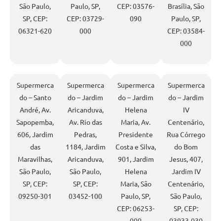
São Paulo,
Paulo, SP,
CEP: 03576-
Brasília, São
SP, CEP:
CEP: 03729-
090
Paulo, SP,
06321-620
000
CEP: 03584-
000
Supermerca
Supermerca
Supermerca
Supermerca
do – Santo
do – Jardim
do – Jardim
do – Jardim
André, Av.
Aricanduva,
Helena
IV
Sapopemba,
Av. Rio das
Maria, Av.
Centenário,
606, Jardim
Pedras,
Presidente
Rua Córrego
das
1184, Jardim
Costa e Silva,
do Bom
Maravilhas,
Aricanduva,
901, Jardim
Jesus, 407,
São Paulo,
São Paulo,
Helena
Jardim IV
SP, CEP:
SP, CEP:
Maria, São
Centenário,
09250-301
03452-100
Paulo, SP,
São Paulo,
CEP: 06253-
SP, CEP:
000
03933-030