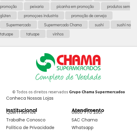
promoção
peixaria
picanha em promoção
produtos sem
glúten
promoçoes industria
promoção de cerveja
Supermercado
Supermercado Chama
sushi
sushi no
tatuape
tatuape
vinhos
© Todos os direitos reservados
Grupo Chama Supermercados
Conheca Nossas Lojas
Institucional
Atendimento
Quem Somos
0800 770 2501
Trabalhe Conosco
SAC Chama
Política de Privacidade
Whatsapp