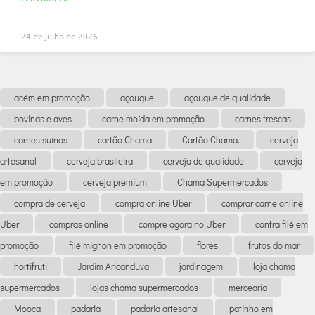
24 de julho de 2026
acém em promoção
açougue
açougue de qualidade
bovinas e aves
carne moída em promoção
carnes frescas
carnes suínas
cartão Chama
Cartão Chama.
cerveja
artesanal
cerveja brasileira
cerveja de qualidade
cerveja
em promoção
cerveja premium
Chama Supermercados
compra de cerveja
compra online Uber
comprar carne online
Uber
compras online
compre agora no Uber
contra filé em
promoção
filé mignon em promoção
flores
frutos do mar
hortifruti
Jardim Aricanduva
jardinagem
loja chama
supermercados
lojas chama supermercados
mercearia
Mooca
padaria
padaria artesanal
patinho em