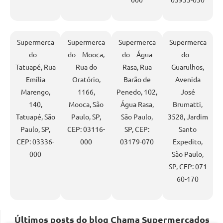
Supermerca
Supermerca
Supermerca
Supermerca
do –
do – Mooca,
do – Água
do –
Tatuapé, Rua
Rua do
Rasa, Rua
Guarulhos,
Emília
Oratório,
Barão de
Avenida
Marengo,
1166,
Penedo, 102,
José
140,
Mooca, São
Água Rasa,
Brumatti,
Tatuapé, São
Paulo, SP,
São Paulo,
3528, Jardim
Paulo, SP,
CEP: 03116-
SP, CEP:
Santo
CEP: 03336-
000
03179-070
Expedito,
000
São Paulo,
SP, CEP: 071
60-170
Últimos posts do blog Chama Supermercados