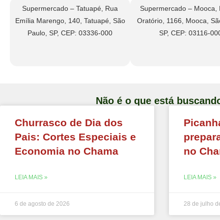
Supermercado – Tatuapé, Rua
Supermercado – Mooca, 
Emília Marengo, 140, Tatuapé, São
Oratório, 1166, Mooca, Sã
Paulo, SP, CEP: 03336-000
SP, CEP: 03116-00
Não é o que está buscand
Churrasco de Dia dos
Picanh
Pais: Cortes Especiais e
prepar
Economia no Chama
no Ch
LEIA MAIS »
LEIA MAIS »
6 de agosto de 2026
28 de julho 