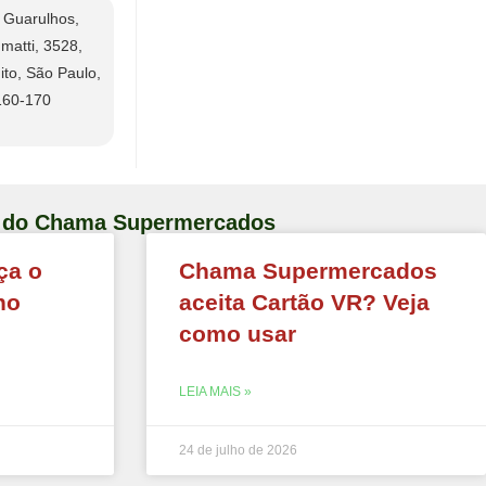
 Guarulhos,
matti, 3528,
to, São Paulo,
160-170
og do Chama Supermercados
ça o
Chama Supermercados
no
aceita Cartão VR? Veja
como usar
LEIA MAIS »
24 de julho de 2026