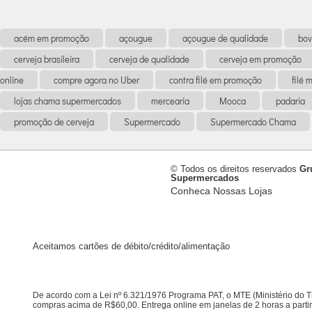
acém em promoção
açougue
açougue de qualidade
bov
cerveja brasileira
cerveja de qualidade
cerveja em promoção
online
compre agora no Uber
contra filé em promoção
filé
lojas chama supermercados
mercearia
Mooca
padaria
promoção de cerveja
Supermercado
Supermercado Chama
© Todos os direitos reservados
Gr
Supermercados
Conheca Nossas Lojas
Aceitamos cartões de débito/crédito/alimentação
De acordo com a Lei nº 6.321/1976 Programa PAT, o MTE (Ministério do 
compras acima de R$60,00. Entrega online em janelas de 2 horas a partir d