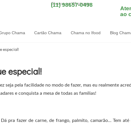
Chama no Whatsapp
(11) 98657-0498
Ate
ao c
Grupo Chama
Cartão Chama
Chama no Ifood
Blog Cham
e especial!
e especial!
vez seja pela facilidade no modo de fazer, mas eu realmente acre
adares e conquista a mesa de todas as famílias!
 Dá pra fazer de carne, de frango, palmito, camarão… Tem até