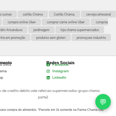
s suínas
cartão Chama
Cartão Chama.
cerveja artesanal
compra online Uber
comprar carne online Uber
compras
rdim Aricanduva
jardinagem
loja chama supermercados
anha em promoção
produtos sem glúten
promoçoes industria
imento
Redes Sociais
0 2501
Facebook
ama
Instagram
pp
LinkedIn
💬
do para compra de alimentos. *Parcele em 3x somente na Farma Chama nas