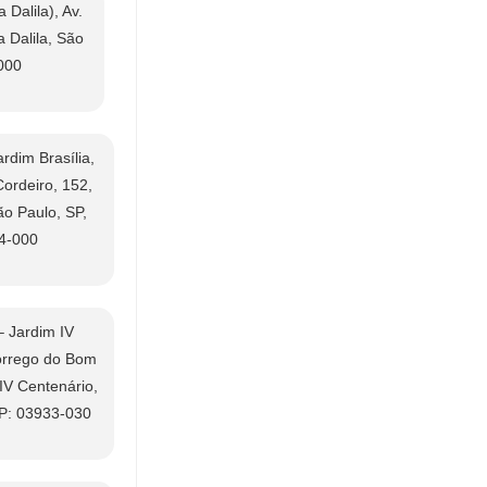
 Dalila), Av.
a Dalila, São
000
dim Brasília,
Cordeiro, 152,
ão Paulo, SP,
4-000
 Jardim IV
órrego do Bom
IV Centenário,
EP: 03933-030