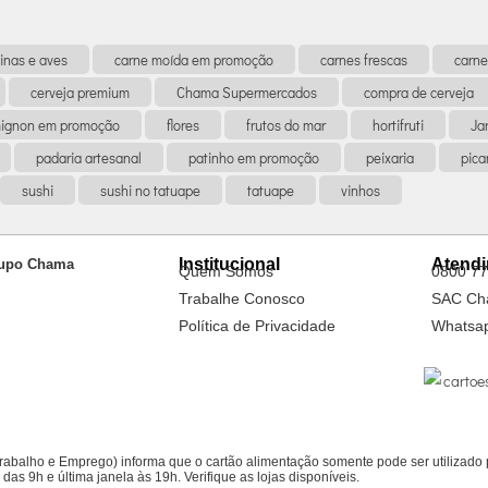
inas e aves
carne moída em promoção
carnes frescas
carne
cerveja premium
Chama Supermercados
compra de cerveja
 mignon em promoção
flores
frutos do mar
hortifruti
Ja
padaria artesanal
patinho em promoção
peixaria
pic
sushi
sushi no tatuape
tatuape
vinhos
Institucional
Atend
upo Chama
Quem Somos
0800 77
Trabalhe Conosco
SAC Ch
Política de Privacidade
Whatsa
Trabalho e Emprego) informa que o cartão alimentação somente pode ser utiliza
as 9h e última janela às 19h. Verifique as lojas disponíveis.