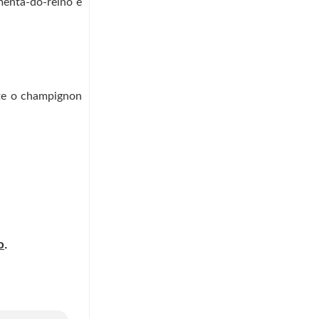
menta-do-reino e
te o champignon
o
.