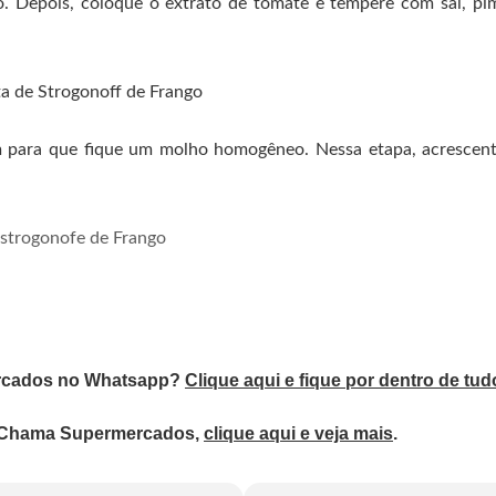
. Depois, coloque o extrato de tomate e tempere com sal, pi
m para que fique um molho homogêneo. Nessa etapa, acrescen
mercados no Whatsapp?
Clique aqui e fique por dentro de tud
o Chama Supermercados,
clique aqui e veja mais
.