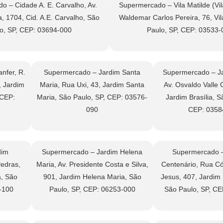
o – Cidade A. E. Carvalho, Av.
Supermercado – Vila Matilde (Vila
, 1704, Cid. A.E. Carvalho, São
Waldemar Carlos Pereira, 76, Vil
o, SP, CEP: 03694-000
Paulo, SP, CEP: 03533-
nfer, R.
Supermercado – Jardim Santa
Supermercado – Jar
, Jardim
Maria, Rua Uxi, 43, Jardim Santa
Av. Osvaldo Valle 
 CEP:
Maria, São Paulo, SP, CEP: 03576-
Jardim Brasília, S
090
CEP: 0358
dim
Supermercado – Jardim Helena
Supermercado –
Pedras,
Maria, Av. Presidente Costa e Silva,
Centenário, Rua C
a, São
901, Jardim Helena Maria, São
Jesus, 407, Jardim 
-100
Paulo, SP, CEP: 06253-000
São Paulo, SP, C