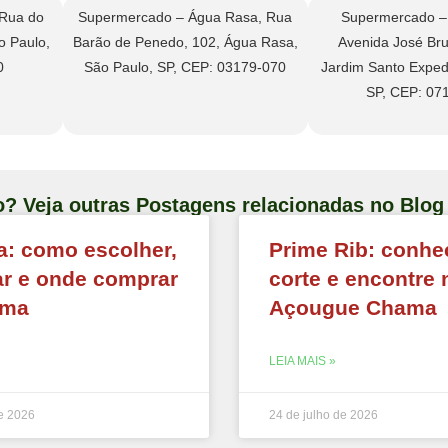
Rua do
Supermercado – Água Rasa, Rua
Supermercado –
o Paulo,
Barão de Penedo, 102, Água Rasa,
Avenida José Bru
0
São Paulo, SP, CEP: 03179-070
Jardim Santo Expedi
SP, CEP: 07
o? Veja outras Postagens relacionadas no Bl
a: como escolher,
Prime Rib: conhe
ar e onde comprar
corte e encontre 
ama
Açougue Chama
LEIA MAIS »
de 2026
24 de julho de 2026