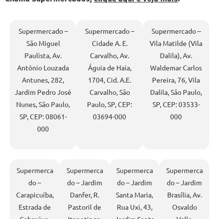
Supermercado –
Supermercado –
Supermercado –
São Miguel
Cidade A. E.
Vila Matilde (Vila
Paulista, Av.
Carvalho, Av.
Dalila), Av.
Antônio Louzada
Águia de Haia,
Waldemar Carlos
Antunes, 282,
1704, Cid. A.E.
Pereira, 76, Vila
Jardim Pedro José
Carvalho, São
Dalila, São Paulo,
Nunes, São Paulo,
Paulo, SP, CEP:
SP, CEP: 03533-
SP, CEP: 08061-
03694-000
000
000
Supermerca
Supermerca
Supermerca
Supermerca
do –
do – Jardim
do – Jardim
do – Jardim
Carapicuíba,
Danfer, R.
Santa Maria,
Brasília, Av.
Estrada de
Pastoril de
Rua Uxi, 43,
Osvaldo
Cabreúva,
Itapetinga,
Jardim Santa
Valle