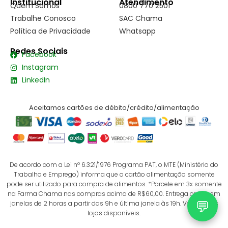
Institucional
Atendimento
Quem Somos
0800 770 2501
Trabalhe Conosco
SAC Chama
Política de Privacidade
Whatsapp
Redes Sociais
Facebook
Instagram
LinkedIn
Aceitamos cartões de débito/crédito/alimentação
De acordo com a Lei nº 6.321/1976 Programa PAT, o MTE (Ministério do
Trabalho e Emprego) informa que o cartão alimentação somente
pode ser utilizado para compra de alimentos. *Parcele em 3x somente
na Farma Chama nas compras acima de R$60,00. Entrega online em
💬
janelas de 2 horas a partir das 9h e última janela às 19h. Verifique as
lojas disponíveis.