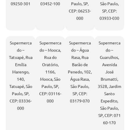
09250-301
03452-100
Paulo, SP,
São Paulo,
CEP: 06253-
SP, CEP:
000
03933-030
Supermerca
Supermerca
Supermerca
Supermerca
do –
do – Mooca,
do – Água
do –
Tatuapé, Rua
Rua do
Rasa, Rua
Guarulhos,
Emília
Oratório,
Barão de
Avenida
Marengo,
1166,
Penedo, 102,
José
140,
Mooca, São
Água Rasa,
Brumatti,
Tatuapé, São
Paulo, SP,
São Paulo,
3528, Jardim
Paulo, SP,
CEP: 03116-
SP, CEP:
Santo
CEP: 03336-
000
03179-070
Expedito,
000
São Paulo,
SP, CEP: 071
60-170