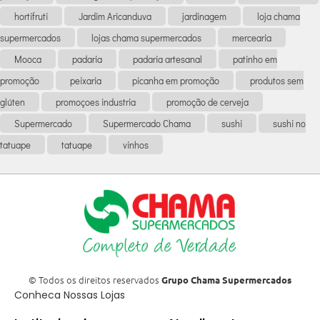
hortifruti
Jardim Aricanduva
jardinagem
loja chama
supermercados
lojas chama supermercados
mercearia
Mooca
padaria
padaria artesanal
patinho em
promoção
peixaria
picanha em promoção
produtos sem
glúten
promoçoes industria
promoção de cerveja
Supermercado
Supermercado Chama
sushi
sushi no
tatuape
tatuape
vinhos
© Todos os direitos reservados
Grupo Chama Supermercados
Conheca Nossas Lojas