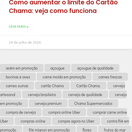
Como aumentar o limite do Cartão
Chama: veja como funciona
LEIA MAIS »
24 de julho de 2026
acém em promoção
açougue
açougue de qualidade
bovinas e aves
carne moída em promoção
carnes frescas
carnes suínas
cartão Chama
Cartão Chama.
cerveja
artesanal
cerveja brasileira
cerveja de qualidade
cerveja
em promoção
cerveja premium
Chama Supermercados
compra de cerveja
compra online Uber
comprar carne online
Uber
compras online
compre agora no Uber
contra filé em
promoção
filé mignon em promoção
flores
frutos do mar