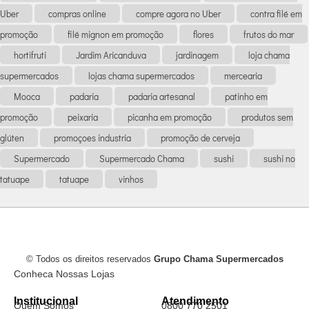
Uber
compras online
compre agora no Uber
contra filé em
promoção
filé mignon em promoção
flores
frutos do mar
hortifruti
Jardim Aricanduva
jardinagem
loja chama
supermercados
lojas chama supermercados
mercearia
Mooca
padaria
padaria artesanal
patinho em
promoção
peixaria
picanha em promoção
produtos sem
glúten
promoçoes industria
promoção de cerveja
Supermercado
Supermercado Chama
sushi
sushi no
tatuape
tatuape
vinhos
© Todos os direitos reservados
Grupo Chama Supermercados
Conheca Nossas Lojas
Institucional
Atendimento
Quem Somos
0800 770 2501