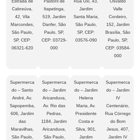
Estrada de
Pastoril de
Rua Uxi, 43,
Osvaldo
Cabreúva,
Itapetinga,
Jardim
Valle
42, Vila
519, Jardim
Santa Maria,
Cordeiro,
Marcondes,
Danfer, São
São Paulo,
152, Jardim
São Paulo,
Paulo, SP,
SP, CEP:
Brasília, São
SP, CEP:
CEP: 03729-
03576-090
Paulo, SP,
06321-620
000
CEP: 03584-
000
Supermerca
Supermerca
Supermerca
Supermerca
do – Santo
do – Jardim
do – Jardim
do – Jardim
André, Av.
Aricanduva,
Helena
IV
Sapopemba,
Av. Rio das
Maria, Av.
Centenário,
606, Jardim
Pedras,
Presidente
Rua Córrego
das
1184, Jardim
Costa e
do Bom
Maravilhas,
Aricanduva,
Silva, 901,
Jesus, 407,
São Paulo,
São Paulo,
Jardim
Jardim IV