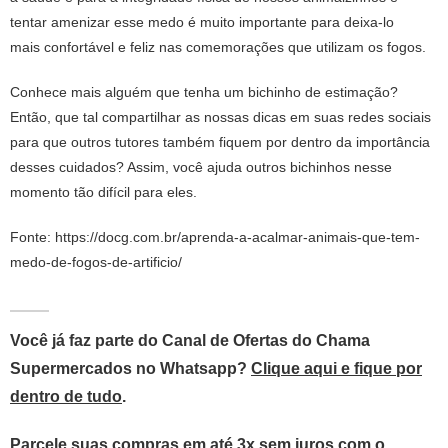
tentar amenizar esse medo é muito importante para deixa-lo
mais confortável e feliz
nas comemorações que utilizam os fogos.
Conhece mais alguém que tenha um bichinho de estimação?
Então, que tal compartilhar as nossas dicas em suas redes sociais
para que outros tutores também fiquem por dentro da importância
desses cuidados? Assim, você ajuda outros bichinhos nesse
momento tão difícil para eles.
Fonte:
https://docg.com.br/aprenda-a-acalmar-animais-que-tem-
medo-de-fogos-de-artificio/
Você já faz parte do Canal de Ofertas do Chama
Supermercados no Whatsapp?
Clique aqui e fique por
dentro de tudo
.
Parcele suas compras em até 3x sem juros com o