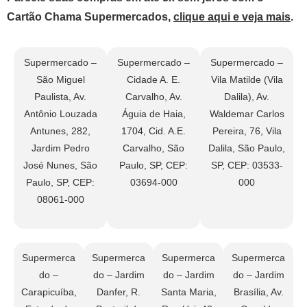
Cartão Chama Supermercados,
clique aqui e veja mais
.
Supermercado –
Supermercado –
Supermercado –
São Miguel
Cidade A. E.
Vila Matilde (Vila
Paulista, Av.
Carvalho, Av.
Dalila), Av.
Antônio Louzada
Águia de Haia,
Waldemar Carlos
Antunes, 282,
1704, Cid. A.E.
Pereira, 76, Vila
Jardim Pedro
Carvalho, São
Dalila, São Paulo,
José Nunes, São
Paulo, SP, CEP:
SP, CEP: 03533-
Paulo, SP, CEP:
03694-000
000
08061-000
Supermerca
Supermerca
Supermerca
Supermerca
do –
do – Jardim
do – Jardim
do – Jardim
Carapicuíba,
Danfer, R.
Santa Maria,
Brasília, Av.