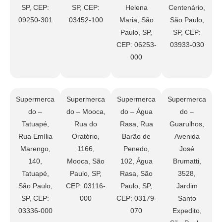
SP, CEP:
SP, CEP:
Helena
Centenário,
09250-301
03452-100
Maria, São
São Paulo,
Paulo, SP,
SP, CEP:
CEP: 06253-
03933-030
000
Supermerca
Supermerca
Supermerca
Supermerca
do –
do – Mooca,
do – Água
do –
Tatuapé,
Rua do
Rasa, Rua
Guarulhos,
Rua Emília
Oratório,
Barão de
Avenida
Marengo,
1166,
Penedo,
José
140,
Mooca, São
102, Água
Brumatti,
Tatuapé,
Paulo, SP,
Rasa, São
3528,
São Paulo,
CEP: 03116-
Paulo, SP,
Jardim
SP, CEP:
000
CEP: 03179-
Santo
03336-000
070
Expedito,