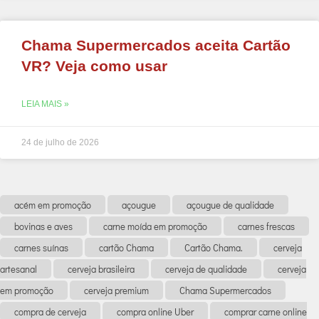
Chama Supermercados aceita Cartão
VR? Veja como usar
LEIA MAIS »
24 de julho de 2026
acém em promoção
açougue
açougue de qualidade
bovinas e aves
carne moída em promoção
carnes frescas
carnes suínas
cartão Chama
Cartão Chama.
cerveja
artesanal
cerveja brasileira
cerveja de qualidade
cerveja
em promoção
cerveja premium
Chama Supermercados
compra de cerveja
compra online Uber
comprar carne online